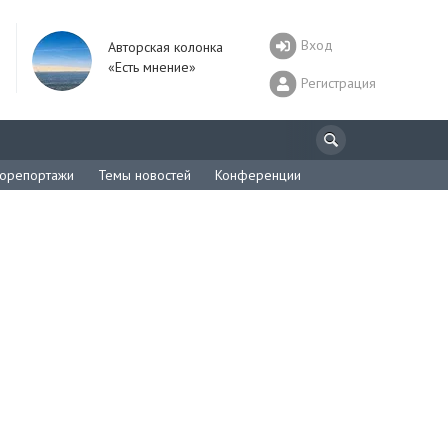
Вход
Авторская колонка
«Есть мнение»
Регистрация
орепортажи
Темы новостей
Конференции