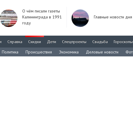
О чём писали газеты
Калининграда в 1991
Главные новости дня
году
м
Справка
Скидки
Дети
Спецпроекты
Свадьба
Гороскопы
Политика
Происшествия
Экономика
Деловые новости
Фот