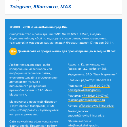
Telegram
,
ВКонтакте
,
MAX
© 2003 - 2026 «Новый Калининград.Ru»
Свидетельство о регистрации СМИ: Эл № ФС77-43520, выдано
Федеральной службой по надзору в сфере связи, информационных
технологий и массовых коммуникаций (Роскомнадзор) 17 января 2011 г.
Данный сайт не предназначен для просмотра лицам младше 18 лет.
18+
Адрес: г. Калининград, ул.
Любое использование, либо
Гаражная, д.2, кабинет 308
копирование материалов или
подборки материалов сайта,
Учредитель: ЗАО "Твик Маркетинг"
элементов дизайна и оформления
Главный редактор: Обрехт О.Г.
допускается только с
Редакция:
+7 (4012) 99-21-76
письменного разрешения
news@newkaliningrad.ru
правообладателя - ЗАО «Твик
Маркетинг».
Реклама:
+7 (4012) 31-07-07
reklama@newkaliningrad.ru
Материалы с пометкой «Бизнес»,
Афиша:
afisha@newkaliningrad.ru
«Партнерский материал», «ПМ»,
«PR», «Спецпроект» - публикуются
Техподдержка:
на правах рекламы.
support@newkaliningrad.ru
Общие вопросы:
Сайт newkaliningrad.ru использует
info@newkaliningrad.ru
файлы cookie. Продолжая работу