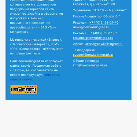
Гаражная, д.2, кабинет 308
копирование материалов или
подборки материалов сайта,
Учредитель: ЗАО "Твик Маркетинг"
элементов дизайна и оформления
Главный редактор: Обрехт О.Г.
допускается только с
Редакция:
+7 (4012) 99-21-76
письменного разрешения
news@newkaliningrad.ru
правообладателя - ЗАО «Твик
Маркетинг».
Реклама:
+7 (4012) 31-07-07
reklama@newkaliningrad.ru
Материалы с пометкой «Бизнес»,
Афиша:
afisha@newkaliningrad.ru
«Партнерский материал», «ПМ»,
«PR», «Спецпроект» - публикуются
Техподдержка:
на правах рекламы.
support@newkaliningrad.ru
Общие вопросы:
Сайт newkaliningrad.ru использует
info@newkaliningrad.ru
файлы cookie. Продолжая работу
с сайтом, вы соглашаетесь на
сбор и последующую
обработку
файлов cookie.