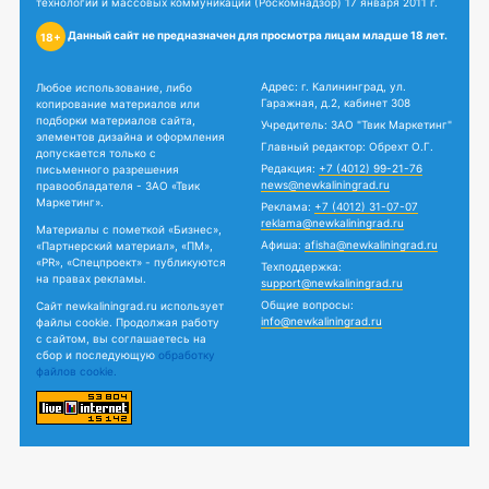
технологий и массовых коммуникаций (Роскомнадзор) 17 января 2011 г.
Данный сайт не предназначен для просмотра лицам младше 18 лет.
18+
Адрес: г. Калининград, ул.
Любое использование, либо
Гаражная, д.2, кабинет 308
копирование материалов или
подборки материалов сайта,
Учредитель: ЗАО "Твик Маркетинг"
элементов дизайна и оформления
Главный редактор: Обрехт О.Г.
допускается только с
Редакция:
+7 (4012) 99-21-76
письменного разрешения
news@newkaliningrad.ru
правообладателя - ЗАО «Твик
Маркетинг».
Реклама:
+7 (4012) 31-07-07
reklama@newkaliningrad.ru
Материалы с пометкой «Бизнес»,
Афиша:
afisha@newkaliningrad.ru
«Партнерский материал», «ПМ»,
«PR», «Спецпроект» - публикуются
Техподдержка:
на правах рекламы.
support@newkaliningrad.ru
Общие вопросы:
Сайт newkaliningrad.ru использует
info@newkaliningrad.ru
файлы cookie. Продолжая работу
с сайтом, вы соглашаетесь на
сбор и последующую
обработку
файлов cookie.