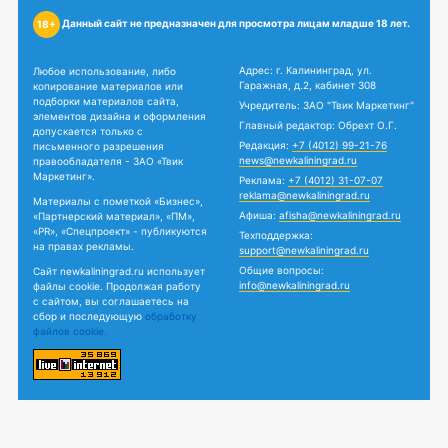
Данный сайт не предназначен для просмотра лицам младше 18 лет.
18+
Адрес: г. Калининград, ул.
Любое использование, либо
Гаражная, д.2, кабинет 308
копирование материалов или
подборки материалов сайта,
Учредитель: ЗАО "Твик Маркетинг"
элементов дизайна и оформления
Главный редактор: Обрехт О.Г.
допускается только с
Редакция:
+7 (4012) 99-21-76
письменного разрешения
news@newkaliningrad.ru
правообладателя - ЗАО «Твик
Маркетинг».
Реклама:
+7 (4012) 31-07-07
reklama@newkaliningrad.ru
Материалы с пометкой «Бизнес»,
Афиша:
afisha@newkaliningrad.ru
«Партнерский материал», «ПМ»,
«PR», «Спецпроект» - публикуются
Техподдержка:
на правах рекламы.
support@newkaliningrad.ru
Общие вопросы:
Сайт newkaliningrad.ru использует
info@newkaliningrad.ru
файлы cookie. Продолжая работу
с сайтом, вы соглашаетесь на
сбор и последующую
обработку
файлов cookie.