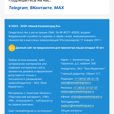
Подпишитесь на нас:
Telegram
,
ВКонтакте
,
MAX
© 2003 - 2026 «Новый Калининград.Ru»
Свидетельство о регистрации СМИ: Эл № ФС77-43520, выдано
Федеральной службой по надзору в сфере связи, информационных
технологий и массовых коммуникаций (Роскомнадзор) 17 января 2011 г.
Данный сайт не предназначен для просмотра лицам младше 18 лет.
18+
Адрес: г. Калининград, ул.
Любое использование, либо
Гаражная, д.2, кабинет 308
копирование материалов или
подборки материалов сайта,
Учредитель: ЗАО "Твик Маркетинг"
элементов дизайна и оформления
Главный редактор: Обрехт О.Г.
допускается только с
Редакция:
+7 (4012) 99-21-76
письменного разрешения
news@newkaliningrad.ru
правообладателя - ЗАО «Твик
Маркетинг».
Реклама:
+7 (4012) 31-07-07
reklama@newkaliningrad.ru
Материалы с пометкой «Бизнес»,
Афиша:
afisha@newkaliningrad.ru
«Партнерский материал», «ПМ»,
«PR», «Спецпроект» - публикуются
Техподдержка:
на правах рекламы.
support@newkaliningrad.ru
Общие вопросы:
Сайт newkaliningrad.ru использует