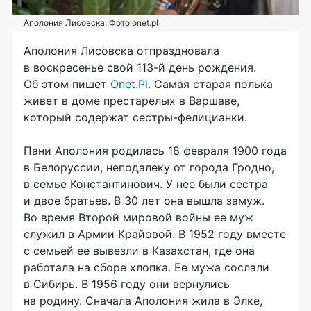
Аполония Лисовска. Фото onet.pl
Аполония Лисовска отпраздновала
в воскресенье свой 113-й день рождения.
Об этом пишет
Onet.Pl
. Самая старая полька
живет в доме престарелых в Варшаве,
который содержат сестры-фелицианки.
Пани Аполония родилась 18 февраля 1900 года
в Белоруссии, неподалеку от города Гродно,
в семье Константинович. У нее были сестра
и двое братьев. В 30 лет она вышла замуж.
Во время Второй мировой войны ее муж
служил в Армии Крайовой. В 1952 году вместе
с семьей ее вывезли в Казахстан, где она
работала на сборе хлопка. Ее мужа сослали
в Сибирь. В 1956 году они вернулись
на родину. Сначала Аполония жила в Элке,