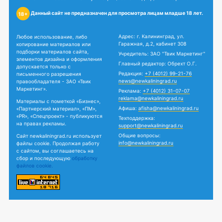
Данный сайт не предназначен для просмотра лицам младше 18 лет.
18+
Адрес: г. Калининград, ул.
Любое использование, либо
Гаражная, д.2, кабинет 308
копирование материалов или
подборки материалов сайта,
Учредитель: ЗАО "Твик Маркетинг"
элементов дизайна и оформления
Главный редактор: Обрехт О.Г.
допускается только с
Редакция:
+7 (4012) 99-21-76
письменного разрешения
news@newkaliningrad.ru
правообладателя - ЗАО «Твик
Маркетинг».
Реклама:
+7 (4012) 31-07-07
reklama@newkaliningrad.ru
Материалы с пометкой «Бизнес»,
Афиша:
afisha@newkaliningrad.ru
«Партнерский материал», «ПМ»,
«PR», «Спецпроект» - публикуются
Техподдержка:
на правах рекламы.
support@newkaliningrad.ru
Общие вопросы:
Сайт newkaliningrad.ru использует
info@newkaliningrad.ru
файлы cookie. Продолжая работу
с сайтом, вы соглашаетесь на
сбор и последующую
обработку
файлов cookie.