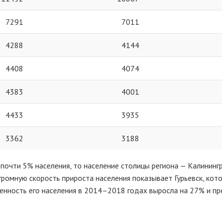
7291
7011
4288
4144
4408
4074
4383
4001
4433
3935
3362
3188
 почти 5% населения, то население столицы региона — Калининг
Огромную скорость прироста населения показывает Гурьевск, кот
ленность его населения в 2014–2018 годах выросла на 27% и п