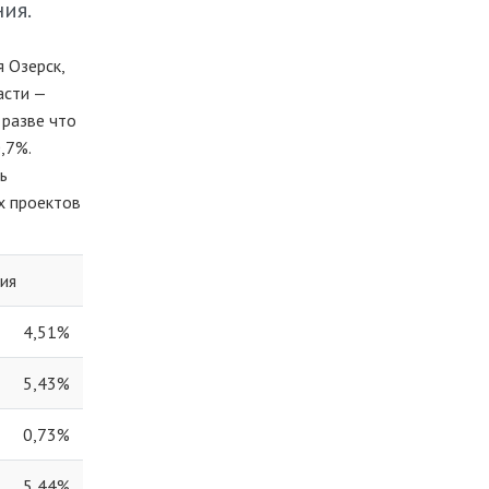
ния.
 Озерск,
асти —
 разве что
,7%.
ь
х проектов
ия
4,51%
5,43%
0,73%
5,44%