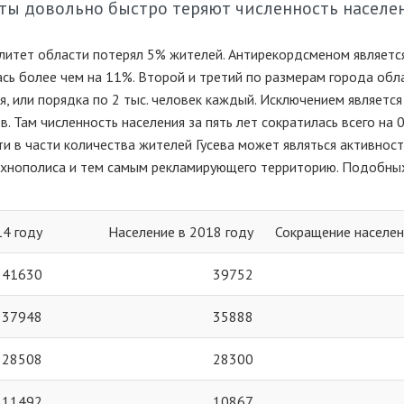
ты довольно быстро теряют численность населе
литет области потерял 5% жителей. Антирекордсменом является
ась более чем на 11%. Второй и третий по размерам города обл
я, или порядка по 2 тыс. человек каждый. Исключением является
. Там численность населения за пять лет сократилась всего на 0
 в части количества жителей Гусева может являться активност
технополиса и тем самым рекламирующего территорию. Подобны
14 году
Население в 2018 году
Сокращение населен
41630
39752
37948
35888
28508
28300
11492
10867