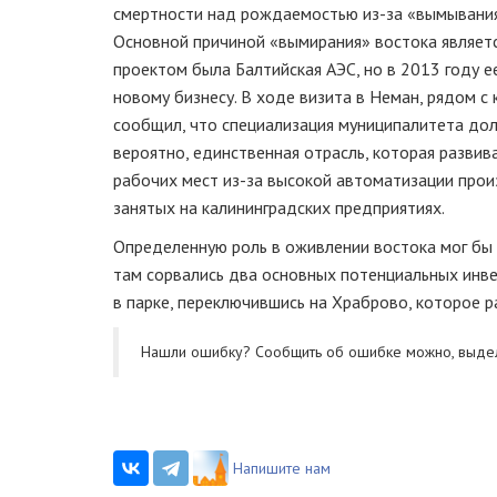
смертности над рождаемостью
из-за
«вымывания
Основной причиной «вымирания» востока являет
проектом была Балтийская АЭС, но в 2013 году 
новому бизнесу. В ходе визита в Неман, рядом с
сообщил, что специализация муниципалитета дол
вероятно, единственная отрасль, которая развив
рабочих мест
из-за
высокой автоматизации произ
занятых на калининградских предприятиях.
Определенную роль в оживлении востока мог бы с
там сорвались два основных потенциальных инве
в парке, переключившись на Храброво, которое 
Нашли ошибку? Cообщить об ошибке можно, выде
Напишите нам