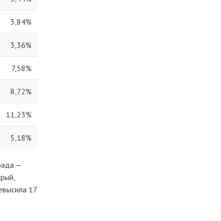
3,84%
3,36%
7,58%
8,72%
11,23%
5,18%
рада —
орый,
ревысила 17