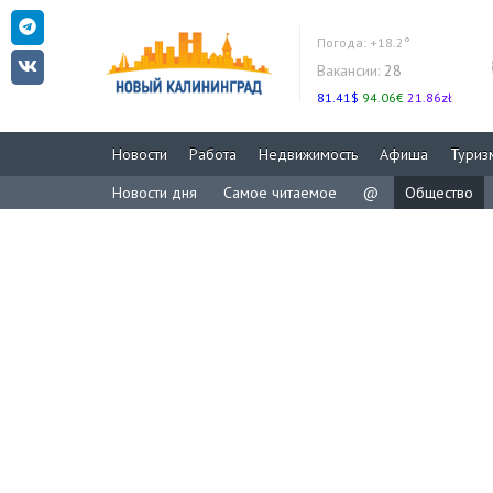
Погода:
+18.2°
Вакансии:
28
81.41$
94.06€
21.86zł
Новости
Работа
Недвижимость
Афиша
Туриз
Новости дня
Самое читаемое
@
Общество