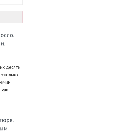
осло.
и.
их десяти
несколько
ричин
рвую
тюре.
ным