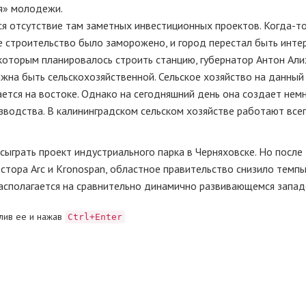
» молодежи.
ся отсутствие там заметных инвестиционных проектов.
Когда-т
ее строительство было заморожено, и город перестал быть инте
 которым планировалось строить станцию, губернатор Антон Ал
жна быть сельскохозяйственной. Сельское хозяйство на данный
ается на востоке. Однако на сегодняшний день она создает нем
водства. В калининградском сельском хозяйстве работают всег
ыграть проект индустриального парка в Черняховске. Но после т
стора Arc и Kronospan, областное правительство снизило темп
располагается на сравнительно динамично развивающемся западе
лив ее и нажав
Ctrl+Enter