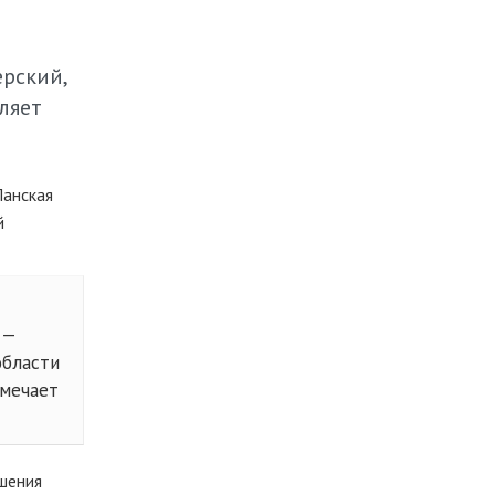
ерский,
ляет
Ланская
й
 —
области
тмечает
шения