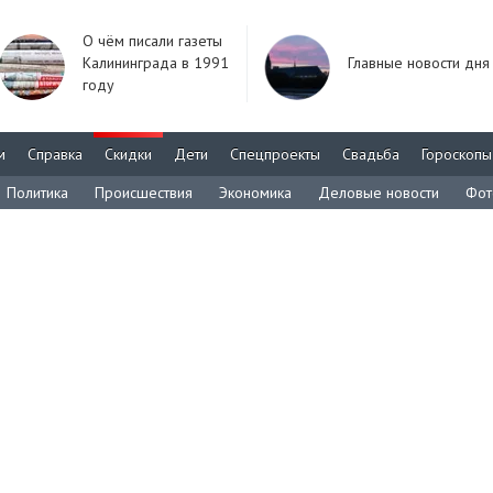
О чём писали газеты
Калининграда в 1991
Главные новости дня
году
м
Справка
Скидки
Дети
Спецпроекты
Свадьба
Гороскопы
Политика
Происшествия
Экономика
Деловые новости
Фот