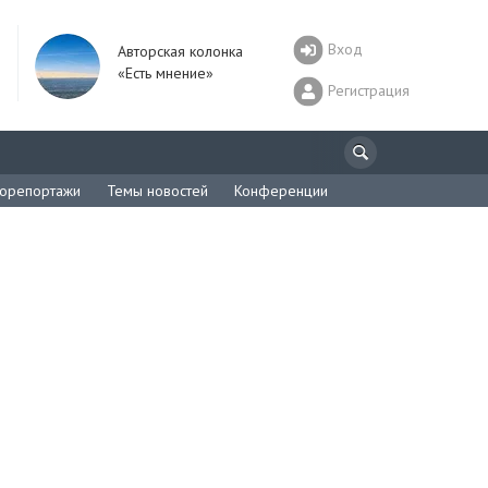
Вход
Авторская колонка
«Есть мнение»
Регистрация
орепортажи
Темы новостей
Конференции