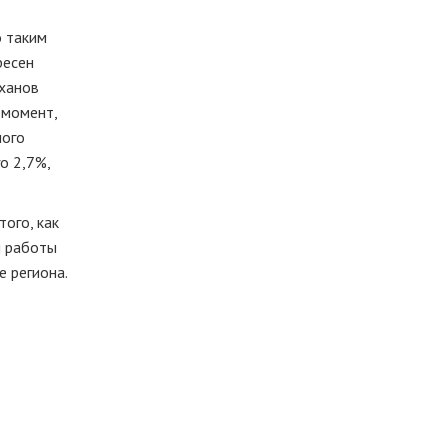
о
таким
ресен
иханов
 момент,
ного
о 2,7%,
ого, как
ы работы
 региона.