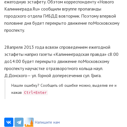
ежегодную эстафету. Об
этом корреспонденту «Нового
Калининграда.Ru» сообщили в
группе пропаганды
городского отдела ГИБДД во
вторник. Поэтому в
первой
половине дня будет перекрыто движение по
Московскому
проспекту.
28
апреля 2013 года в
связи с
проведением ежегодной
эстафеты на
приз газеты «Калининградская правда» с
8:00
до
14:00 будет перекрыто движение по
Московскому
проспекту на
участке от
разворотного кольца на
ул.
Д.
Донского
— ул. Горной до
пересечения с
ул. Грига.
Нашли ошибку? Cообщить об ошибке можно, выделив ее и
нажав
Ctrl+Enter
Напишите нам