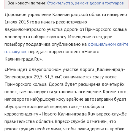
Все новости по теме:
Строительство, ремонт дорог и тротуаров
Дорожное управление Калининградской области намерено
1
июля 2013 года начать реконструкцию
двухкилометрового участка дороги от
Приморского кольца
до
поворота на
Куршскую косу. Извещение о
тендере
по
выбору подрядчика опубликовано на
официальном сайте
госзакупок
, передает корреспондент «Нового
Калининграда.Ru».
«Речь идет о
двухполосном участке дороги „Калининград-
Зеленоградск
29,5-31,5 км“,
он
начинается сразу после
Приморского кольца. Дорога будет расширена до
четырёх
полос, там планируется установить освещение. Кроме того,
на
повороте на
Куршскую косу в
районе автозаправки будет
обустроен кольцевой перекрёсток»,
— сообщили
корреспонденту «Нового Калининграда.Ru» в
пресс-службе
правительства области. В
пресс-службе отметили, что
реконструкция необходима, чтобы ликвидировать пробки