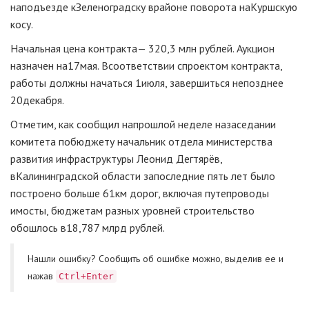
на
подъезде к
Зеленоградску в
районе поворота на
Куршскую
косу.
Начальная цена контракта
— 320,3 млн рублей. Аукцион
назначен на
17
мая. В
соответствии с
проектом контракта,
работы должны начаться 1
июля, завершиться не
позднее
20
декабря.
Отметим, как сообщил на
прошлой неделе на
заседании
комитета по
бюджету начальник отдела министерства
развития инфраструктуры Леонид Дегтярёв,
в
Калининградской области за
последние пять лет было
построено больше 61
км дорог, включая путепроводы
и
мосты, бюджетам разных уровней строительство
обошлось в
18,787 млрд рублей.
Нашли ошибку? Cообщить об ошибке можно, выделив ее и
нажав
Ctrl+Enter