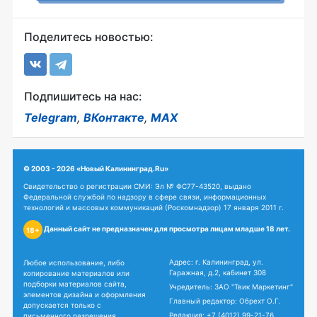
Поделитесь новостью:
Подпишитесь на нас:
Telegram
,
ВКонтакте
,
MAX
© 2003 - 2026 «Новый Калининград.Ru»
Свидетельство о регистрации СМИ: Эл № ФС77-43520, выдано
Федеральной службой по надзору в сфере связи, информационных
технологий и массовых коммуникаций (Роскомнадзор) 17 января 2011 г.
Данный сайт не предназначен для просмотра лицам младше 18 лет.
18+
Адрес: г. Калининград, ул.
Любое использование, либо
Гаражная, д.2, кабинет 308
копирование материалов или
подборки материалов сайта,
Учредитель: ЗАО "Твик Маркетинг"
элементов дизайна и оформления
Главный редактор: Обрехт О.Г.
допускается только с
Редакция:
+7 (4012) 99-21-76
письменного разрешения