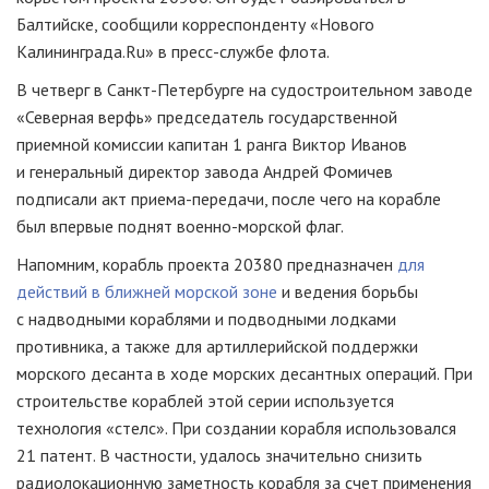
Балтийске, сообщили корреспонденту «Нового
Калининграда.Ru» в пресс-службе флота.
В четверг в Санкт-Петербурге на судостроительном заводе
«Северная верфь» председатель государственной
приемной комиссии капитан 1 ранга Виктор Иванов
и генеральный директор завода Андрей Фомичев
подписали акт приема-передачи, после чего на корабле
был впервые поднят военно-морской флаг.
Напомним, корабль проекта 20380 предназначен
для
действий в ближней морской зоне
и ведения борьбы
с надводными кораблями и подводными лодками
противника, а также для артиллерийской поддержки
морского десанта в ходе морских десантных операций. При
строительстве кораблей этой серии используется
технология «стелс». При создании корабля использовался
21 патент. В частности, удалось значительно снизить
радиолокационную заметность корабля за счет применения