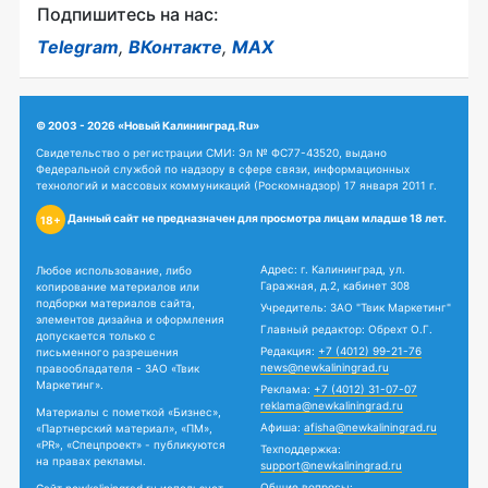
Подпишитесь на нас:
Telegram
,
ВКонтакте
,
MAX
© 2003 - 2026 «Новый Калининград.Ru»
Свидетельство о регистрации СМИ: Эл № ФС77-43520, выдано
Федеральной службой по надзору в сфере связи, информационных
технологий и массовых коммуникаций (Роскомнадзор) 17 января 2011 г.
Данный сайт не предназначен для просмотра лицам младше 18 лет.
18+
Адрес: г. Калининград, ул.
Любое использование, либо
Гаражная, д.2, кабинет 308
копирование материалов или
подборки материалов сайта,
Учредитель: ЗАО "Твик Маркетинг"
элементов дизайна и оформления
Главный редактор: Обрехт О.Г.
допускается только с
Редакция:
+7 (4012) 99-21-76
письменного разрешения
news@newkaliningrad.ru
правообладателя - ЗАО «Твик
Маркетинг».
Реклама:
+7 (4012) 31-07-07
reklama@newkaliningrad.ru
Материалы с пометкой «Бизнес»,
Афиша:
afisha@newkaliningrad.ru
«Партнерский материал», «ПМ»,
«PR», «Спецпроект» - публикуются
Техподдержка:
на правах рекламы.
support@newkaliningrad.ru
Общие вопросы: