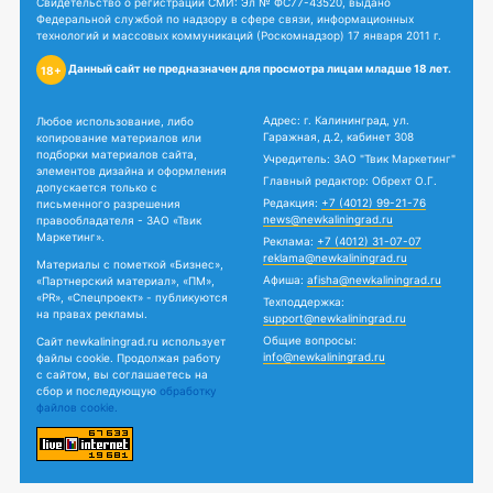
Свидетельство о регистрации СМИ: Эл № ФС77-43520, выдано
Федеральной службой по надзору в сфере связи, информационных
технологий и массовых коммуникаций (Роскомнадзор) 17 января 2011 г.
Данный сайт не предназначен для просмотра лицам младше 18 лет.
18+
Адрес: г. Калининград, ул.
Любое использование, либо
Гаражная, д.2, кабинет 308
копирование материалов или
подборки материалов сайта,
Учредитель: ЗАО "Твик Маркетинг"
элементов дизайна и оформления
Главный редактор: Обрехт О.Г.
допускается только с
Редакция:
+7 (4012) 99-21-76
письменного разрешения
news@newkaliningrad.ru
правообладателя - ЗАО «Твик
Маркетинг».
Реклама:
+7 (4012) 31-07-07
reklama@newkaliningrad.ru
Материалы с пометкой «Бизнес»,
Афиша:
afisha@newkaliningrad.ru
«Партнерский материал», «ПМ»,
«PR», «Спецпроект» - публикуются
Техподдержка:
на правах рекламы.
support@newkaliningrad.ru
Общие вопросы:
Сайт newkaliningrad.ru использует
info@newkaliningrad.ru
файлы cookie. Продолжая работу
с сайтом, вы соглашаетесь на
сбор и последующую
обработку
файлов cookie.