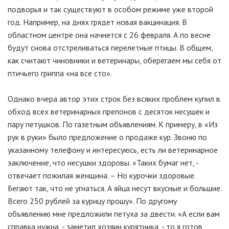
подворья и так существуют в особом режиме уже второй
год. Например, на днях грядет новая вакцинация. В
областном центре она начнется с 26 февраля. А по весне
будут снова отстреливаться перелетные птицы. В общем,
как считают чиновники и ветеринары, оберегаем мы себя от
птичьего гриппа «на все сто».
Однако вчера автор этих строк без всяких проблем купил в
обход всех ветеринарных препонов с десяток несушек и
пару петушков. По газетным объявлениям. К примеру, в «Из
рук в руки» было предложение о продаже кур. Звоню по
указанному телефону и интересуюсь, есть ли ветеринарное
заключение, что несушки здоровы. «Таких бумаг нет, -
отвечает пожилая женщина. – Но курочки здоровые.
Бегают так, что не угнаться. А яйца несут вкусные и большие.
Всего 250 рублей за курицу прошу». По другому
объявлению мне предложили петуха за двести. «А если вам
справка нужна, - заметил хозяин курятника, - то я готов