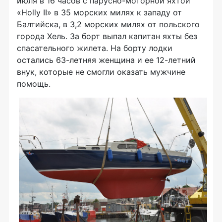
июля в 16 часов с
парусно-моторной
яхтой
«Holly II» в 35 морских милях к западу от
Балтийска, в 3,2 морских милях от польского
города Хель. За борт выпал капитан яхты без
спасательного жилета. На борту лодки
остались
63-летняя
женщина и ее
12-летний
внук, которые не смогли оказать мужчине
помощь.