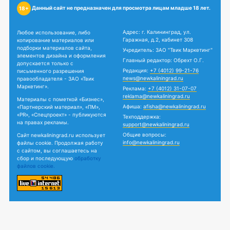
Данный сайт не предназначен для просмотра лицам младше 18 лет.
18+
Адрес: г. Калининград, ул.
Любое использование, либо
Гаражная, д.2, кабинет 308
копирование материалов или
подборки материалов сайта,
Учредитель: ЗАО "Твик Маркетинг"
элементов дизайна и оформления
Главный редактор: Обрехт О.Г.
допускается только с
Редакция:
+7 (4012) 99-21-76
письменного разрешения
news@newkaliningrad.ru
правообладателя - ЗАО «Твик
Маркетинг».
Реклама:
+7 (4012) 31-07-07
reklama@newkaliningrad.ru
Материалы с пометкой «Бизнес»,
Афиша:
afisha@newkaliningrad.ru
«Партнерский материал», «ПМ»,
«PR», «Спецпроект» - публикуются
Техподдержка:
на правах рекламы.
support@newkaliningrad.ru
Общие вопросы:
Сайт newkaliningrad.ru использует
info@newkaliningrad.ru
файлы cookie. Продолжая работу
с сайтом, вы соглашаетесь на
сбор и последующую
обработку
файлов cookie.