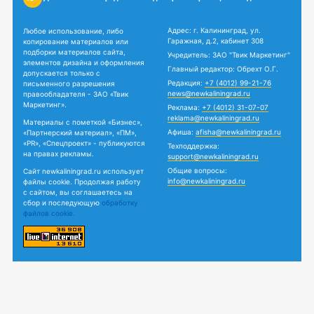
Адрес: г. Калининград, ул.
Любое использование, либо
Гаражная, д.2, кабинет 308
копирование материалов или
подборки материалов сайта,
Учредитель: ЗАО "Твик Маркетинг"
элементов дизайна и оформления
Главный редактор: Обрехт О.Г.
допускается только с
Редакция:
+7 (4012) 99-21-76
письменного разрешения
news@newkaliningrad.ru
правообладателя - ЗАО «Твик
Маркетинг».
Реклама:
+7 (4012) 31-07-07
reklama@newkaliningrad.ru
Материалы с пометкой «Бизнес»,
Афиша:
afisha@newkaliningrad.ru
«Партнерский материал», «ПМ»,
«PR», «Спецпроект» - публикуются
Техподдержка:
на правах рекламы.
support@newkaliningrad.ru
Общие вопросы:
Сайт newkaliningrad.ru использует
info@newkaliningrad.ru
файлы cookie. Продолжая работу
с сайтом, вы соглашаетесь на
сбор и последующую
обработку
файлов cookie.