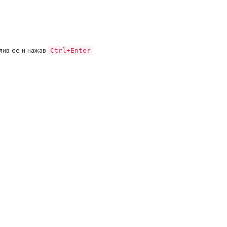
лив ее и нажав
Ctrl+Enter