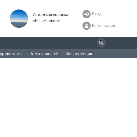
Вход
Авторская колонка
«Есть мнение»
Регистрация
орепортажи
Темы новостей
Конференции