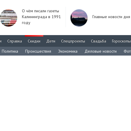
О чём писали газеты
Калининграда в 1991
Главные новости дня
году
м
Справка
Скидки
Дети
Спецпроекты
Свадьба
Гороскопы
Политика
Происшествия
Экономика
Деловые новости
Фот