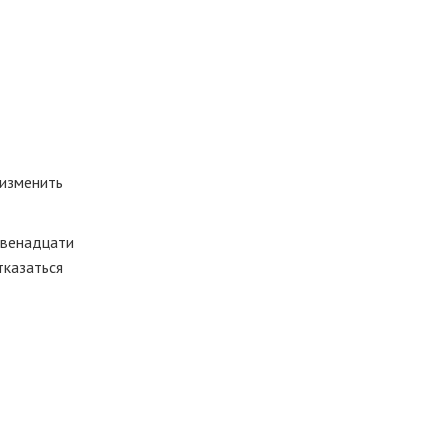
 изменить
 двенадцати
тказаться