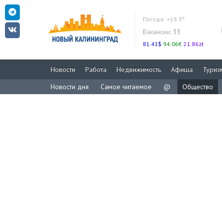
Погода:
+19.3°
Вакансии:
33
81.41$
94.06€
21.86zł
Новости
Работа
Недвижимость
Афиша
Туриз
Новости дня
Самое читаемое
@
Общество