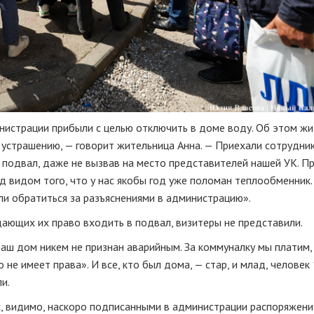
инистрации прибыли с целью отключить в доме воду. Об этом ж
устрашению, — говорит жительница Анна. — Приехали сотрудник
с подвал, даже не вызвав на место представителей нашей УК. П
д видом того, что у нас якобы год уже поломан теплообменник.
ли обратиться за разъяснениями в администрацию».
ающих их право входить в подвал, визитеры не представили.
наш дом никем не признан аварийным. За коммуналку мы платим,
не имеет права». И все, кто был дома, — стар, и млад, человек 
и.
 с, видимо, наскоро подписанными в администрации распоряжен