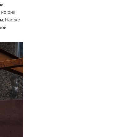
ли
 но они
ы. Нас же
кой