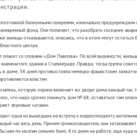
истрации.
огоэтажкой балконными галереями, изначально предупреждали 
маневренный фонд. Они полагают, что разобрать соседнее авар
же жильцы отказываются, опасаясь, что в итоге могут остаться 
бластного центра.
т плакат со словами «Дом Павлова». По всей видимости, жильц
знаменитого здания в Сталинграде. Правда, тогда группа совет
 в доме, 58 дней противостояла немецко-фашистским захватчи
опротивляются властям.
апись, которую охрана включает во дворе дома каждый час. 
лос, что надо срочно покинуть дом № 68, оставаться там опасн
дают звуковые «атаки».
ворит одна из вышедших на встречу к корреспонденту жительни
каждый час весь день. Причем громкоговоритель они затаскивают
ы нам по мозгам сильнее било. Кто днем на работе, еще куда н