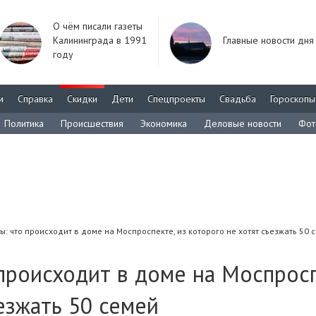
О чём писали газеты
Калининграда в 1991
Главные новости дня
году
м
Справка
Скидки
Дети
Спецпроекты
Свадьба
Гороскопы
Политика
Происшествия
Экономика
Деловые новости
Фот
: что происходит в доме на Моспроспекте, из которого не хотят съезжать 50 
происходит в доме на Моспросп
езжать 50 семей