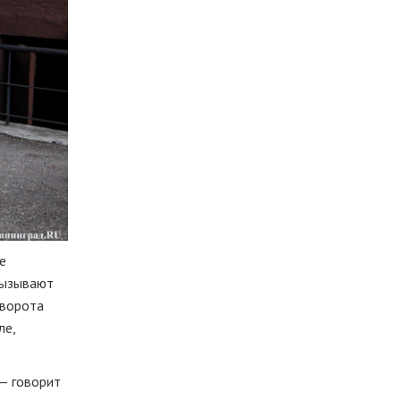
е
вызывают
 ворота
ле,
 — говорит