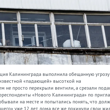
ция Калининграда выполнила обещанную угрозу:
 известной «падающей» высоткой на
ем не просто перекрыли вентили, а срезали под
Корреспонденты «Нового Калининграда» по приг
бывали на месте и попытались понять, что дол
щего» уже 12 лет дома все же покинули свои жи