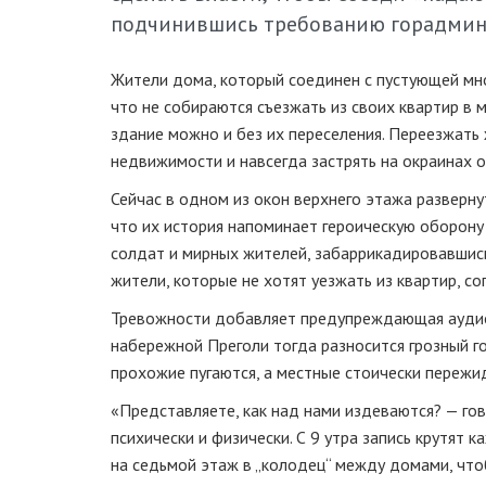
подчинившись требованию горадмин
Жители дома, который соединен с пустующей мн
что не собираются съезжать из своих квартир в 
здание можно и без их переселения. Переезжать 
недвижимости и навсегда застрять на окраинах о
Сейчас в одном из окон верхнего этажа разверну
что их история напоминает героическую оборону 
солдат и мирных жителей, забаррикадировавшись
жители, которые не хотят уезжать из квартир, с
Тревожности добавляет предупреждающая аудиоз
набережной Преголи тогда разносится грозный го
прохожие пугаются, а местные стоически пережи
«Представляете, как над нами издеваются? — го
психически и физически. С 9 утра запись крутят 
на седьмой этаж в „колодец“ между домами, чтоб