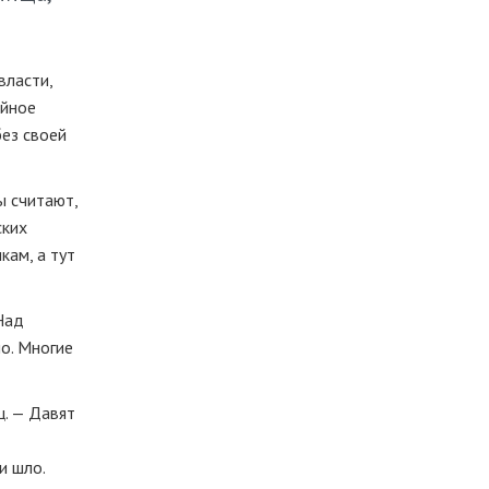
власти,
ийное
без своей
ы считают,
ских
кам, а тут
Над
о. Многие
ц. — Давят
и шло.