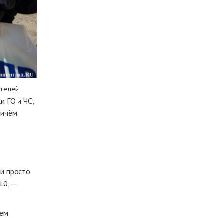
ителей
и ГО и ЧС,
ричём
 и просто
10, —
ием