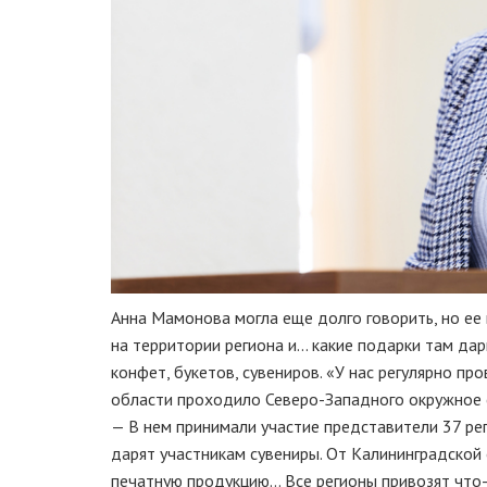
Анна Мамонова могла еще долго говорить, но ее 
на территории региона и... какие подарки там да
конфет, букетов, сувениров. «У нас регулярно пр
области проходило Северо-Западного окружное 
— В нем принимали участие представители 37 рег
дарят участникам сувениры. От Калининградской
печатную продукцию... Все регионы привозят чт