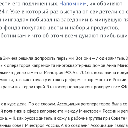
ести его подчиненных.
Напомним
, их обвиняют
24 г. Уже в который раз выступают свидетели со
нинграда» побывал на заседании в минувшую пя
во фонда покупало цветы и наборы продуктов,
аботникам и что об этом всем думают прибывшие
на Зимина решила допросить первыми. Все они — люди занятые. 
ных операторов капремонта многоквартирных домов Анна Мамо
ьника департамента Минстроя РФ. А с 2016 г. возглавила нову
онта, так как стояла у истоков реформы капремонта в России.
 развития территорий. Эта госкорпорация контролирует все Ф
 в курс дела. По ее словам, Ассоциация регоператоров была с
ой политики в сфере капремонта между Минстроем России и рег
она. — Я, как руководитель, вхожу в рабочие группы при Совете
енный совет Минстроя России. А до создания Ассоциации являла