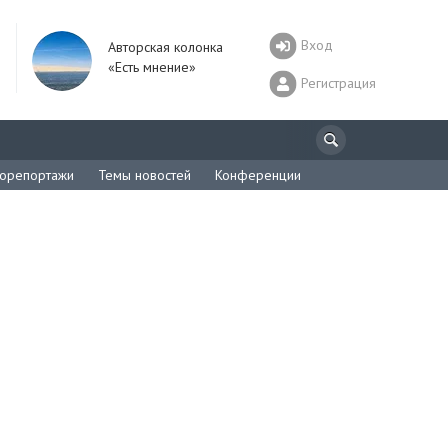
Вход
Авторская колонка
«Есть мнение»
Регистрация
орепортажи
Темы новостей
Конференции