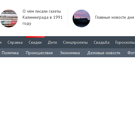
О чём писали газеты
Калининграда в 1991
Главные новости дня
году
м
Справка
Скидки
Дети
Спецпроекты
Свадьба
Гороскопы
Политика
Происшествия
Экономика
Деловые новости
Фот