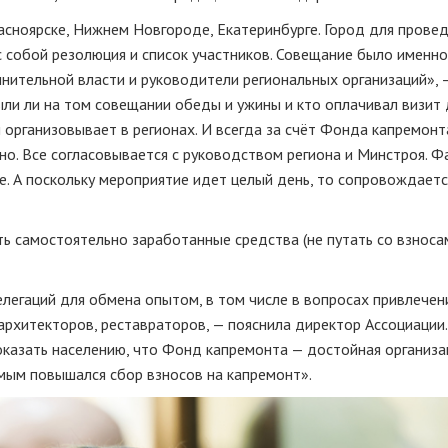
асноярске, Нижнем Новгороде, Екатеринбурге. Город для прове
с собой резолюция и список участников. Совещание было именно
лнительной власти и руководители региональных организаций», 
ли ли на том совещании обеды и ужины и кто оплачивал визит 
организовывает в регионах. И всегда за счёт Фонда капремонт
но. Все согласовывается с руководством региона и Минстроя. Ф
е. А поскольку мероприятие идет целый день, то сопровождаетс
ь самостоятельно заработанные средства (не путать со взноса
легаций для обмена опытом, в том числе в вопросах привлечен
рхитекторов, реставраторов, — пояснила директор Ассоциации.
оказать населению, что Фонд капремонта — достойная организа
амым повышался сбор взносов на капремонт».