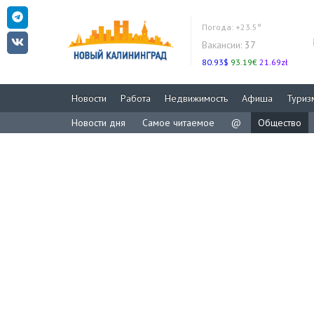
Погода:
+23.5°
Вакансии:
37
80.93$
93.19€
21.69zł
Новости
Работа
Недвижимость
Афиша
Туриз
Новости дня
Самое читаемое
@
Общество