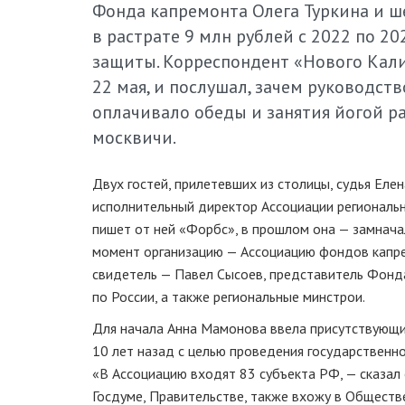
Фонда капремонта Олега Туркина и ш
в растрате 9 млн рублей с 2022 по 20
защиты. Корреспондент «Нового Кали
22 мая, и послушал, зачем руководст
оплачивало обеды и занятия йогой р
москвичи.
Двух гостей, прилетевших из столицы, судья Еле
исполнительный директор Ассоциации региональ
пишет от ней «Форбс», в прошлом она — замначал
момент организацию — Ассоциацию фондов капрем
свидетель — Павел Сысоев, представитель Фонда
по России, а также региональные минстрои.
Для начала Анна Мамонова ввела присутствующих
10 лет назад с целью проведения государственн
«В Ассоциацию входят 83 субъекта РФ, — сказал 
Госдуме, Правительстве, также вхожу в Обществ