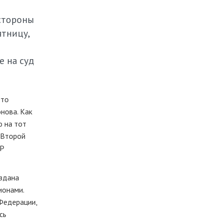
 стороны
тницу,
 на суд
Это
нова. Как
ю на тот
 Второй
КР
оздана
ионами.
 Федерации,
сь