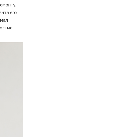
емонту.
ента его
имал
ностью