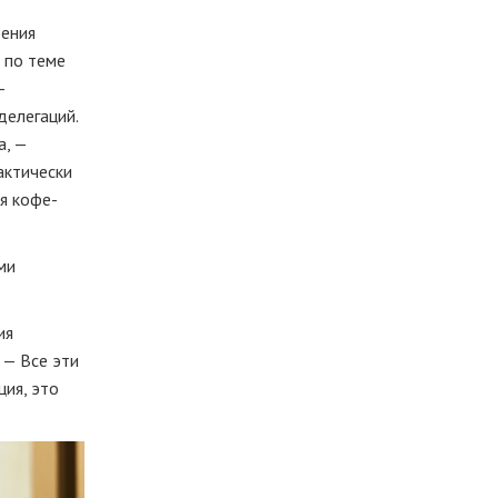
дения
 по теме
—
делегаций.
а, —
актически
я кофе-
ми
ия
 — Все эти
ция, это