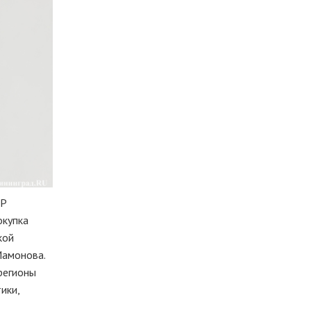
КР
окупка
кой
Мамонова.
 регионы
ики,