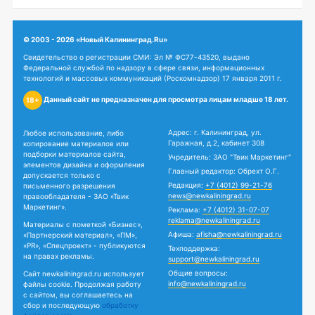
© 2003 - 2026 «Новый Калининград.Ru»
Свидетельство о регистрации СМИ: Эл № ФС77-43520, выдано
Федеральной службой по надзору в сфере связи, информационных
технологий и массовых коммуникаций (Роскомнадзор) 17 января 2011 г.
Данный сайт не предназначен для просмотра лицам младше 18 лет.
18+
Адрес: г. Калининград, ул.
Любое использование, либо
Гаражная, д.2, кабинет 308
копирование материалов или
подборки материалов сайта,
Учредитель: ЗАО "Твик Маркетинг"
элементов дизайна и оформления
Главный редактор: Обрехт О.Г.
допускается только с
Редакция:
+7 (4012) 99-21-76
письменного разрешения
news@newkaliningrad.ru
правообладателя - ЗАО «Твик
Маркетинг».
Реклама:
+7 (4012) 31-07-07
reklama@newkaliningrad.ru
Материалы с пометкой «Бизнес»,
Афиша:
afisha@newkaliningrad.ru
«Партнерский материал», «ПМ»,
«PR», «Спецпроект» - публикуются
Техподдержка:
на правах рекламы.
support@newkaliningrad.ru
Общие вопросы:
Сайт newkaliningrad.ru использует
info@newkaliningrad.ru
файлы cookie. Продолжая работу
с сайтом, вы соглашаетесь на
сбор и последующую
обработку