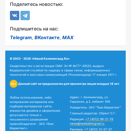
Поделитесь новостью:
Подпишитесь на нас:
Telegram
,
ВКонтакте
,
MAX
© 2003 - 2026 «Новый Калининград.Ru»
Свидетельство о регистрации СМИ: Эл № ФС77-43520, выдано
Федеральной службой по надзору в сфере связи, информационных
технологий и массовых коммуникаций (Роскомнадзор) 17 января 2011 г.
Данный сайт не предназначен для просмотра лицам младше 18 лет.
18+
Адрес: г. Калининград, ул.
Любое использование, либо
Гаражная, д.2, кабинет 308
копирование материалов или
подборки материалов сайта,
Учредитель: ЗАО "Твик Маркетинг"
элементов дизайна и оформления
Главный редактор: Обрехт О.Г.
допускается только с
Редакция:
+7 (4012) 99-21-76
письменного разрешения
news@newkaliningrad.ru
правообладателя - ЗАО «Твик
Маркетинг».
Реклама:
+7 (4012) 31-07-07