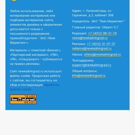
Адрес: г. Калининград, ул.
Любое использование, либо
Гаражная, д.2, кабинет 308
копирование материалов или
подборки материалов сайта,
Учредитель: ЗАО "Твик Маркетинг"
элементов дизайна и оформления
Главный редактор: Обрехт О.Г.
допускается только с
Редакция:
+7 (4012) 99-21-76
письменного разрешения
news@newkaliningrad.ru
правообладателя - ЗАО «Твик
Маркетинг».
Реклама:
+7 (4012) 31-07-07
reklama@newkaliningrad.ru
Материалы с пометкой «Бизнес»,
Афиша:
afisha@newkaliningrad.ru
«Партнерский материал», «ПМ»,
«PR», «Спецпроект» - публикуются
Техподдержка:
на правах рекламы.
support@newkaliningrad.ru
Общие вопросы:
Сайт newkaliningrad.ru использует
info@newkaliningrad.ru
файлы cookie. Продолжая работу
с сайтом, вы соглашаетесь на
сбор и последующую
обработку
файлов cookie.