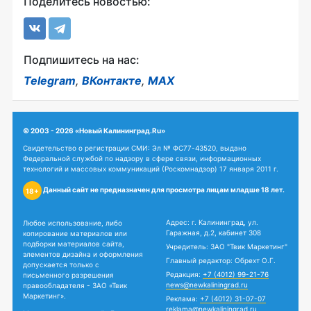
Поделитесь новостью:
Подпишитесь на нас:
Telegram
,
ВКонтакте
,
MAX
© 2003 - 2026 «Новый Калининград.Ru»
Свидетельство о регистрации СМИ: Эл № ФС77-43520, выдано
Федеральной службой по надзору в сфере связи, информационных
технологий и массовых коммуникаций (Роскомнадзор) 17 января 2011 г.
Данный сайт не предназначен для просмотра лицам младше 18 лет.
18+
Адрес: г. Калининград, ул.
Любое использование, либо
Гаражная, д.2, кабинет 308
копирование материалов или
подборки материалов сайта,
Учредитель: ЗАО "Твик Маркетинг"
элементов дизайна и оформления
Главный редактор: Обрехт О.Г.
допускается только с
Редакция:
+7 (4012) 99-21-76
письменного разрешения
news@newkaliningrad.ru
правообладателя - ЗАО «Твик
Маркетинг».
Реклама:
+7 (4012) 31-07-07
reklama@newkaliningrad.ru