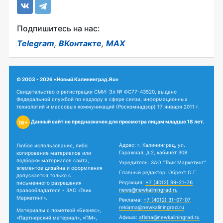
Подпишитесь на нас:
Telegram
,
ВКонтакте
,
MAX
© 2003 - 2026 «Новый Калининград.Ru»
Свидетельство о регистрации СМИ: Эл № ФС77-43520, выдано
Федеральной службой по надзору в сфере связи, информационных
технологий и массовых коммуникаций (Роскомнадзор) 17 января 2011 г.
Данный сайт не предназначен для просмотра лицам младше 18 лет.
18+
Адрес: г. Калининград, ул.
Любое использование, либо
Гаражная, д.2, кабинет 308
копирование материалов или
подборки материалов сайта,
Учредитель: ЗАО "Твик Маркетинг"
элементов дизайна и оформления
Главный редактор: Обрехт О.Г.
допускается только с
Редакция:
+7 (4012) 99-21-76
письменного разрешения
news@newkaliningrad.ru
правообладателя - ЗАО «Твик
Маркетинг».
Реклама:
+7 (4012) 31-07-07
reklama@newkaliningrad.ru
Материалы с пометкой «Бизнес»,
Афиша:
afisha@newkaliningrad.ru
«Партнерский материал», «ПМ»,