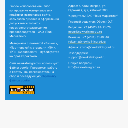
Адрес: г. Калининград, ул.
Любое использование, либо
Гаражная, д.2, кабинет 308
копирование материалов или
подборки материалов сайта,
Учредитель: ЗАО "Твик Маркетинг"
элементов дизайна и оформления
Главный редактор: Обрехт О.Г.
допускается только с
Редакция:
+7 (4012) 99-21-76
письменного разрешения
news@newkaliningrad.ru
правообладателя - ЗАО «Твик
Маркетинг».
Реклама:
+7 (4012) 31-07-07
reklama@newkaliningrad.ru
Материалы с пометкой «Бизнес»,
Афиша:
afisha@newkaliningrad.ru
«Партнерский материал», «ПМ»,
«PR», «Спецпроект» - публикуются
Техподдержка:
на правах рекламы.
support@newkaliningrad.ru
Общие вопросы:
Сайт newkaliningrad.ru использует
info@newkaliningrad.ru
файлы cookie. Продолжая работу
с сайтом, вы соглашаетесь на
сбор и последующую
обработку
файлов cookie.