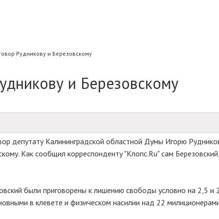
говор Рудникову и Березовскому
Рудникову и Березовскому
овор депутату Калининградской областной Думы Игорю Руднико
скому. Как сообщил корреспонденту "Клопс.Ru" сам Березовский
овский были приговорены к лишению свободы условно на 2,5 и 
иновными в клевете и физическом насилии над 22 милиционерами