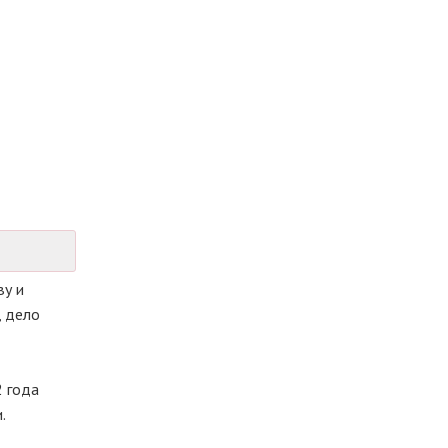
ву и
, дело
2 года
.