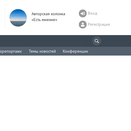
Вход
Авторская колонка
«Есть мнение»
Регистрация
орепортажи
Темы новостей
Конференции