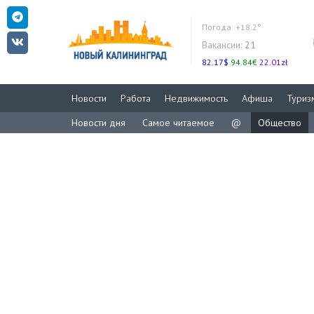
Погода:
+18.2°
Вакансии:
21
82.17$
94.84€
22.01zł
Новости
Работа
Недвижимость
Афиша
Туриз
Новости дня
Самое читаемое
@
Общество