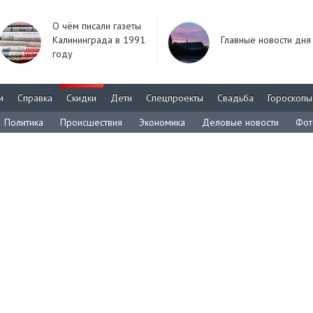
О чём писали газеты
Калининграда в 1991
Главные новости дня
году
м
Справка
Скидки
Дети
Спецпроекты
Свадьба
Гороскопы
Политика
Происшествия
Экономика
Деловые новости
Фот