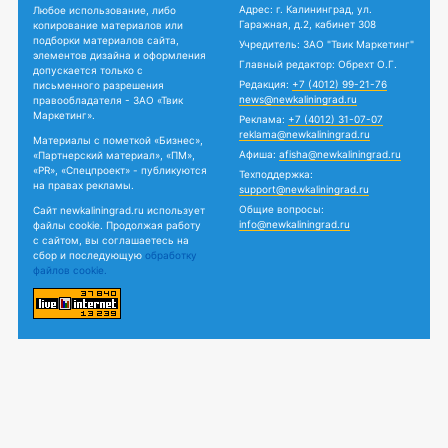
Адрес: г. Калининград, ул.
Любое использование, либо
Гаражная, д.2, кабинет 308
копирование материалов или
подборки материалов сайта,
Учредитель: ЗАО "Твик Маркетинг"
элементов дизайна и оформления
Главный редактор: Обрехт О.Г.
допускается только с
Редакция:
+7 (4012) 99-21-76
письменного разрешения
news@newkaliningrad.ru
правообладателя - ЗАО «Твик
Маркетинг».
Реклама:
+7 (4012) 31-07-07
reklama@newkaliningrad.ru
Материалы с пометкой «Бизнес»,
Афиша:
afisha@newkaliningrad.ru
«Партнерский материал», «ПМ»,
«PR», «Спецпроект» - публикуются
Техподдержка:
на правах рекламы.
support@newkaliningrad.ru
Общие вопросы:
Сайт newkaliningrad.ru использует
info@newkaliningrad.ru
файлы cookie. Продолжая работу
с сайтом, вы соглашаетесь на
сбор и последующую
обработку
файлов cookie.