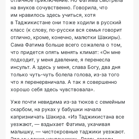
на внуков сочувственно. Говорила, что
им нравилось здесь учиться, хотя
в Таджикистане они тоже ходили в русский
класс (к слову,
по-русски
вся семья говорит
отлично, кроме, конечно, малютки Шакиры).
Сама Фатима больше всего сожалела о том,
что придется опять менять климат: «Он мне
подходит, у меня давление, я перенесла
инсульт. А здесь у меня, слава Богу, два дня
только
чуть-чуть
болела голова,
из-за
того
что я перенервничала. А так я совершенно
хорошо себя здесь чувствовала».
Уже почти невидима
из-за
тюков с семейным
скарбом, на руках у бабушки начала
капризничать Шакира. «Из Таджикистана все
уезжают, — вздыхает Фатима, укачивая
малышку, — чистокровные таджики уезжают.
Это мы такие неудачники». Дверь газели