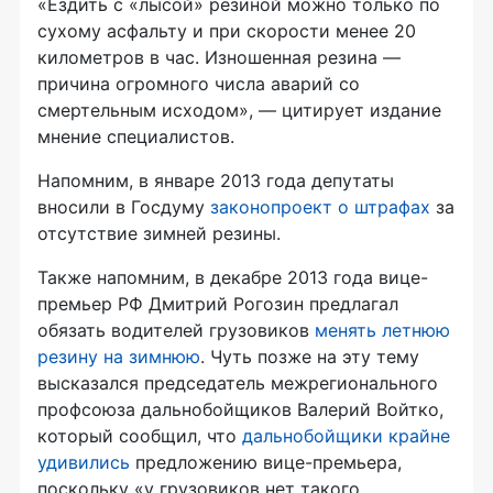
«Ездить с «лысой» резиной можно только по
сухому асфальту и при скорости менее 20
километров в час. Изношенная резина —
причина огромного числа аварий со
смертельным исходом», — цитирует издание
мнение специалистов.
Напомним, в январе 2013 года депутаты
вносили в Госдуму
законопроект о штрафах
за
отсутствие зимней резины.
Также напомним, в декабре 2013 года вице-
премьер РФ Дмитрий
Рогозин предлагал
обязать водителей грузовиков
менять летнюю
резину на зимнюю
. Чуть позже на эту тему
высказался председатель межрегионального
профсоюза дальнобойщиков Валерий Войтко,
который сообщил, что
дальнобойщики крайне
удивились
предложению вице-премьера,
поскольку «у грузовиков нет такого