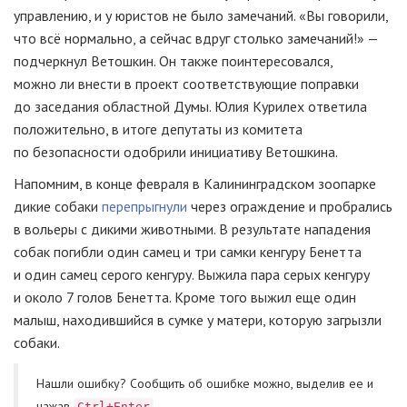
управлению, и у юристов не было замечаний. «Вы говорили,
что всё нормально, а сейчас вдруг столько замечаний!» —
подчеркнул Ветошкин. Он также поинтересовался,
можно ли внести в проект соответствующие поправки
до заседания областной Думы. Юлия Курилех ответила
положительно, в итоге депутаты из комитета
по безопасности одобрили инициативу Ветошкина.
Напомним, в конце февраля в Калининградском зоопарке
дикие собаки
перепрыгнули
через ограждение и пробрались
в вольеры с дикими животными. В результате нападения
собак погибли один самец и три самки кенгуру Бенетта
и один самец серого кенгуру. Выжила пара серых кенгуру
и около 7 голов Бенетта. Кроме того выжил еще один
малыш, находившийся в сумке у матери, которую загрызли
собаки.
Нашли ошибку? Cообщить об ошибке можно, выделив ее и
нажав
Ctrl+Enter