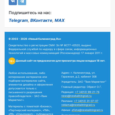
Подпишитесь на нас:
Telegram
,
ВКонтакте
,
MAX
© 2003 - 2026 «Новый Калининград.Ru»
Свидетельство о регистрации СМИ: Эл № ФС77-43520, выдано
Федеральной службой по надзору в сфере связи, информационных
технологий и массовых коммуникаций (Роскомнадзор) 17 января 2011 г.
Данный сайт не предназначен для просмотра лицам младше 18 лет.
18+
Адрес: г. Калининград, ул.
Любое использование, либо
Гаражная, д.2, кабинет 308
копирование материалов или
подборки материалов сайта,
Учредитель: ЗАО "Твик Маркетинг"
элементов дизайна и оформления
Главный редактор: Обрехт О.Г.
допускается только с
Редакция:
+7 (4012) 99-21-76
письменного разрешения
news@newkaliningrad.ru
правообладателя - ЗАО «Твик
Маркетинг».
Реклама:
+7 (4012) 31-07-07
reklama@newkaliningrad.ru
Материалы с пометкой «Бизнес»,
Афиша:
afisha@newkaliningrad.ru
«Партнерский материал», «ПМ»,
«PR», «Спецпроект» - публикуются