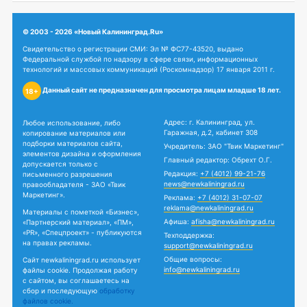
© 2003 - 2026 «Новый Калининград.Ru»
Свидетельство о регистрации СМИ: Эл № ФС77-43520, выдано
Федеральной службой по надзору в сфере связи, информационных
технологий и массовых коммуникаций (Роскомнадзор) 17 января 2011 г.
Данный сайт не предназначен для просмотра лицам младше 18 лет.
18+
Адрес: г. Калининград, ул.
Любое использование, либо
Гаражная, д.2, кабинет 308
копирование материалов или
подборки материалов сайта,
Учредитель: ЗАО "Твик Маркетинг"
элементов дизайна и оформления
Главный редактор: Обрехт О.Г.
допускается только с
Редакция:
+7 (4012) 99-21-76
письменного разрешения
news@newkaliningrad.ru
правообладателя - ЗАО «Твик
Маркетинг».
Реклама:
+7 (4012) 31-07-07
reklama@newkaliningrad.ru
Материалы с пометкой «Бизнес»,
Афиша:
afisha@newkaliningrad.ru
«Партнерский материал», «ПМ»,
«PR», «Спецпроект» - публикуются
Техподдержка:
на правах рекламы.
support@newkaliningrad.ru
Общие вопросы:
Сайт newkaliningrad.ru использует
info@newkaliningrad.ru
файлы cookie. Продолжая работу
с сайтом, вы соглашаетесь на
сбор и последующую
обработку
файлов cookie.