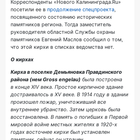
Корреспонденты «Нового Калининграда.Ru»
посетили ее в
продолжение спецпроекта
,
посвященного состоянию исторических
памятников региона. Тогда заместитель
руководителя областной Службы охраны
памятников Евгений Маслов сообщил о том,
что этой кирхи в списках ведомства нет.
О кирхах
Кирха в поселке Демьяновка Правдинского
района (нем Gross engelau)
была построена
в конце XIV века. Простое кирпичное здание
достраивалось в XV веке. В 1914 году в здании
произошел пожар, уничтоживший все
внутреннее убранство. Затем церковь была
восстановлена. В память о погибших в Первой
мировой войне местных жителях в
1920-х
годах восточнее кирхи был установлен
памятник, сейчас он утрачен.