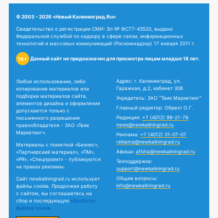
© 2003 - 2026 «Новый Калининград.Ru»
Свидетельство о регистрации СМИ: Эл № ФС77-43520, выдано
Федеральной службой по надзору в сфере связи, информационных
технологий и массовых коммуникаций (Роскомнадзор) 17 января 2011 г.
Данный сайт не предназначен для просмотра лицам младше 18 лет.
18+
Адрес: г. Калининград, ул.
Любое использование, либо
Гаражная, д.2, кабинет 308
копирование материалов или
подборки материалов сайта,
Учредитель: ЗАО "Твик Маркетинг"
элементов дизайна и оформления
Главный редактор: Обрехт О.Г.
допускается только с
Редакция:
+7 (4012) 99-21-76
письменного разрешения
news@newkaliningrad.ru
правообладателя - ЗАО «Твик
Маркетинг».
Реклама:
+7 (4012) 31-07-07
reklama@newkaliningrad.ru
Материалы с пометкой «Бизнес»,
Афиша:
afisha@newkaliningrad.ru
«Партнерский материал», «ПМ»,
«PR», «Спецпроект» - публикуются
Техподдержка:
на правах рекламы.
support@newkaliningrad.ru
Общие вопросы:
Сайт newkaliningrad.ru использует
info@newkaliningrad.ru
файлы cookie. Продолжая работу
с сайтом, вы соглашаетесь на
сбор и последующую
обработку
файлов cookie.