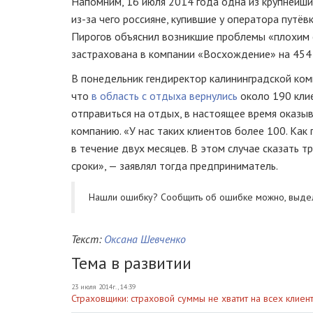
Напомним, 16 июля 2014 года одна из крупнейш
из-за
чего россияне, купившие у оператора путёв
Пирогов объяснил возникшие проблемы «плохим 
застрахована в компании «Восхождение» на 454
В понедельник гендиректор калининградской ком
что
в область с отдыха вернулись
около 190 клие
отправиться на отдых, в настоящее время оказ
компанию. «У нас таких клиентов более 100. Как
в течение двух месяцев. В этом случае сказать т
сроки», — заявлял тогда предприниматель.
Нашли ошибку? Cообщить об ошибке можно, выде
Текст:
Оксана Шевченко
Тема в развитии
23 июля 2014г., 14:39
Страховщики: cтраховой суммы не хватит на всех клие