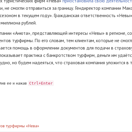
их туристических фирм «Нева»
приостановила свою деятельност
ки, не смогли отправиться за границу. Гендиректор компании Мак
сезоном в текущем году». Гражданская ответственность «Невы
 миллиона рублей.
пании «Анюта», представляющей интересы «Невы» в регионе, с
нтов турфирмы. По его словам, тем клиентам, которые не смог
ывается помощь в оформлении документов для подачи в страхов
 показывает практика с банкротством турфирм, деньги им удаётс
рудно, но будем надеяться, что страховая компания уложится в 
лив ее и нажав
Ctrl+Enter
нтов турфирмы «Нева»