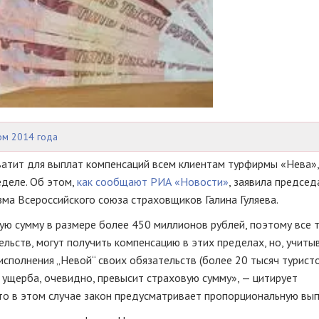
ом 2014 года
атит для выплат компенсаций всем клиентам турфирмы «Нева»,
еделе. Об этом,
как сообщают РИА «Новости»
, заявила председ
ма Всероссийского союза страховщиков Галина Гуляева.
ю сумму в размере более 450 миллионов рублей, поэтому все т
льств, могут получить компенсацию в этих пределах, но, учиты
сполнения „Невой“ своих обязательств (более 20 тысяч турист
 ущерба, очевидно, превысит страховую сумму», — цитирует
что в этом случае закон предусматривает пропорциональную вып