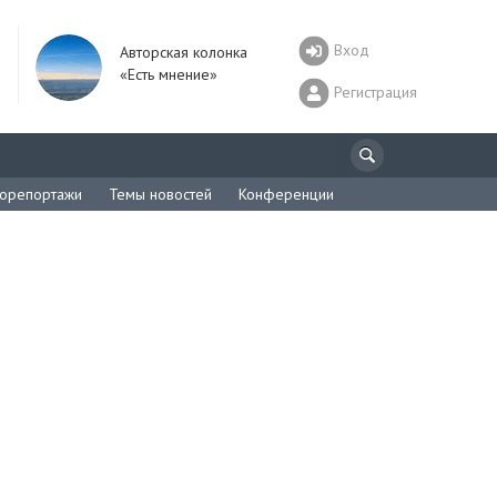
Вход
Авторская колонка
«Есть мнение»
Регистрация
орепортажи
Темы новостей
Конференции