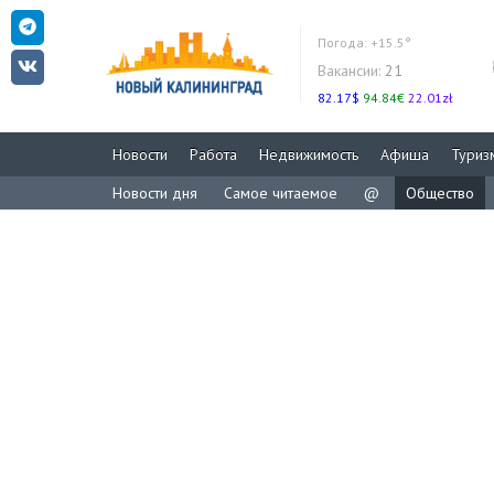
Погода:
+15.5°
Вакансии:
21
82.17$
94.84€
22.01zł
Новости
Работа
Недвижимость
Афиша
Туриз
Новости дня
Самое читаемое
@
Общество