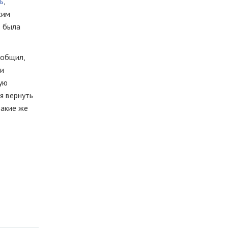
ь
,
сим
» была
ообщил,
ли
ую
я вернуть
такие же