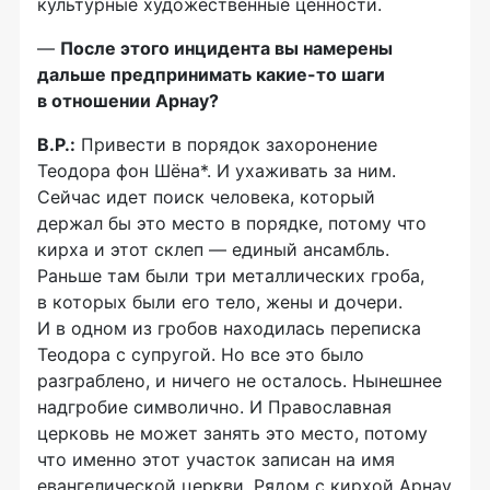
культурные художественные ценности.
—
После этого инцидента вы намерены
дальше предпринимать
какие-то
шаги
в отношении Арнау?
В.Р.:
Привести в порядок захоронение
Теодора фон Шёна*. И ухаживать за ним.
Сейчас идет поиск человека, который
держал бы это место в порядке, потому что
кирха и этот склеп — единый ансамбль.
Раньше там были три металлических гроба,
в которых были его тело, жены и дочери.
И в одном из гробов находилась переписка
Теодора с супругой. Но все это было
разграблено, и ничего не осталось. Нынешнее
надгробие символично. И Православная
церковь не может занять это место, потому
что именно этот участок записан на имя
евангелической церкви. Рядом с кирхой Арнау