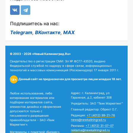
Подпишитесь на нас:
Telegram
,
ВКонтакте
,
MAX
© 2003 - 2026 «Новый Калининград.Ru»
Свидетельство о регистрации СМИ: Эл № ФС77-43520, выдано
Федеральной службой по надзору в сфере связи, информационных
технологий и массовых коммуникаций (Роскомнадзор) 17 января 2011 г.
Данный сайт не предназначен для просмотра лицам младше 18 лет.
18+
Адрес: г. Калининград, ул.
Любое использование, либо
Гаражная, д.2, кабинет 308
копирование материалов или
подборки материалов сайта,
Учредитель: ЗАО "Твик Маркетинг"
элементов дизайна и оформления
Главный редактор: Обрехт О.Г.
допускается только с
Редакция:
+7 (4012) 99-21-76
письменного разрешения
news@newkaliningrad.ru
правообладателя - ЗАО «Твик
Маркетинг».
Реклама:
+7 (4012) 31-07-07
reklama@newkaliningrad.ru
Материалы с пометкой «Бизнес»,