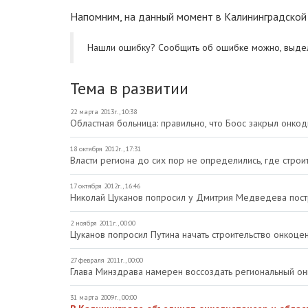
Напомним, на данный момент в Калининградской
Нашли ошибку? Cообщить об ошибке можно, выде
Тема в развитии
22 марта 2013г., 10:38
Областная больница: правильно, что Боос закрыл онко
18 октября 2012г., 17:31
Власти региона до сих пор не определились, где строи
17 октября 2012г., 16:46
Николай Цуканов попросил у Дмитрия Медведева пост
2 ноября 2011г., 00:00
Цуканов попросил Путина начать строительство онкоце
27 февраля 2011г., 00:00
Глава Минздрава намерен воссоздать региональный о
31 марта 2009г., 00:00