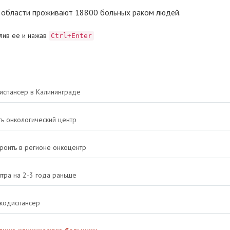
 области проживают 18800 больных раком людей.
лив ее и нажав
Ctrl+Enter
диспансер в Калининграде
ть онкологический центр
роить в регионе онкоцентр
нтра на 2-3 года раньше
нкодиспансер