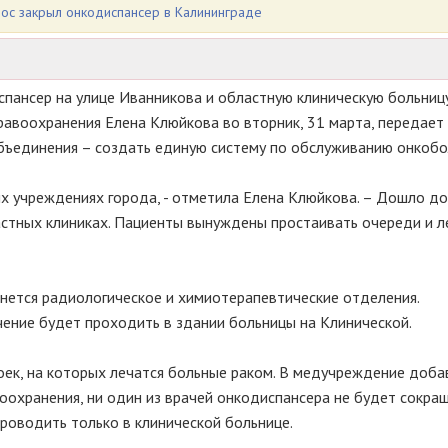
Боос закрыл онкодиспансер в Калининграде
пансер на улице Иванникова и областную клиническую больниц
авоохранения Елена Клюйкова во вторник, 31 марта, передает
объединения – создать единую систему по обслуживанию онкобо
х учреждениях города, - отметила Елена Клюйкова. – Дошло до 
стных клиниках. Пациенты вынуждены простаивать очереди и л
нется радиологическое и химиотерапевтические отделения.
чение будет проходить в здании больницы на Клинической.
оек, на которых лечатся больные раком. В медучреждение доба
оохранения, ни один из врачей онкодиспансера не будет сокра
роводить только в клинической больнице.