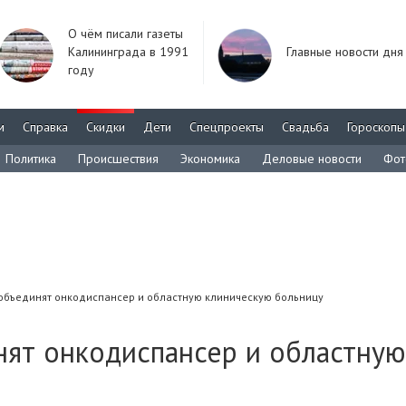
О чём писали газеты
Калининграда в 1991
Главные новости дня
году
м
Справка
Скидки
Дети
Спецпроекты
Свадьба
Гороскопы
Политика
Происшествия
Экономика
Деловые новости
Фот
объединят онкодиспансер и областную клиническую больницу
нят онкодиспансер и областную