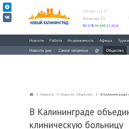
Погода:
+16.5°
Вакансии:
21
82.17$
94.84€
22.01zł
Новости
Работа
Недвижимость
Афиша
Туриз
Новости дня
Самое читаемое
@
Общество
Новости
Новости: Общество
В Калининграде 
В Калининграде объеди
клиническую больницу