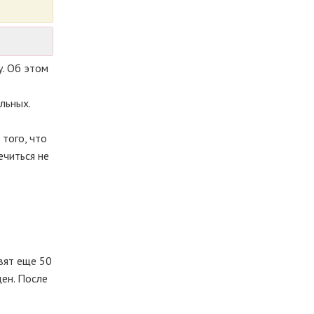
у. Об этом
льных.
того, что
ечиться не
вят еще 50
щен. После