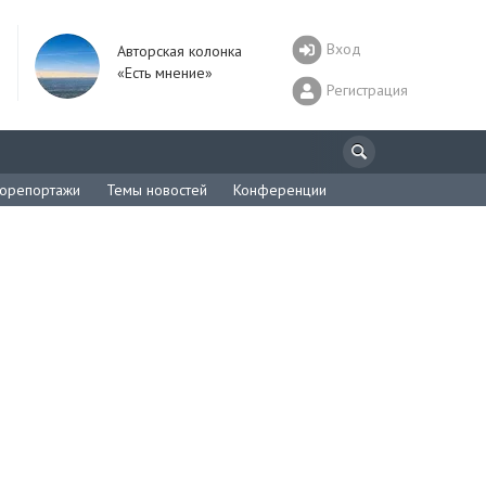
Вход
Авторская колонка
«Есть мнение»
Регистрация
орепортажи
Темы новостей
Конференции