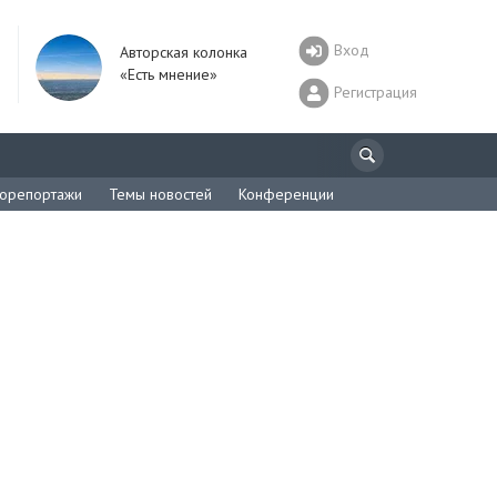
Вход
Авторская колонка
«Есть мнение»
Регистрация
орепортажи
Темы новостей
Конференции