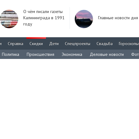
О чём писали газеты
Калининграда в 1991
Главные новости дня
году
м
Справка
Скидки
Дети
Спецпроекты
Свадьба
Гороскопы
Политика
Происшествия
Экономика
Деловые новости
Фот