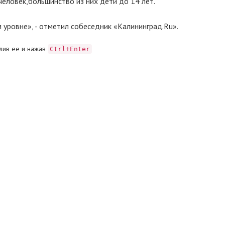
еловек,большинство из них дети до 14 лет.
уровне», - отметил собеседник «Калининград.Ru».
лив ее и нажав
Ctrl+Enter