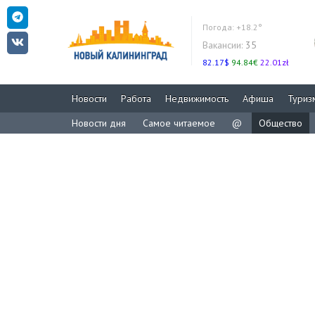
Погода:
+18.2°
Вакансии:
35
82.17$
94.84€
22.01zł
Новости
Работа
Недвижимость
Афиша
Туриз
Новости дня
Самое читаемое
@
Общество