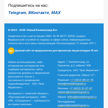
Подпишитесь на нас:
Telegram
,
ВКонтакте
,
MAX
© 2003 - 2026 «Новый Калининград.Ru»
Свидетельство о регистрации СМИ: Эл № ФС77-43520, выдано
Федеральной службой по надзору в сфере связи, информационных
технологий и массовых коммуникаций (Роскомнадзор) 17 января 2011 г.
Данный сайт не предназначен для просмотра лицам младше 18 лет.
18+
Адрес: г. Калининград, ул.
Любое использование, либо
Гаражная, д.2, кабинет 308
копирование материалов или
подборки материалов сайта,
Учредитель: ЗАО "Твик Маркетинг"
элементов дизайна и оформления
Главный редактор: Обрехт О.Г.
допускается только с
Редакция:
+7 (4012) 99-21-76
письменного разрешения
news@newkaliningrad.ru
правообладателя - ЗАО «Твик
Маркетинг».
Реклама:
+7 (4012) 31-07-07
reklama@newkaliningrad.ru
Материалы с пометкой «Бизнес»,
Афиша:
afisha@newkaliningrad.ru
«Партнерский материал», «ПМ»,
«PR», «Спецпроект» - публикуются
Техподдержка:
на правах рекламы.
support@newkaliningrad.ru