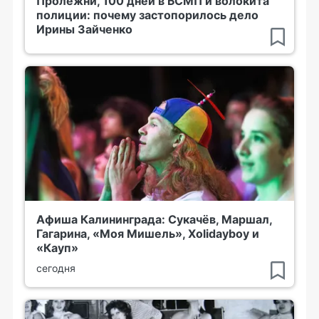
Пролежни, 100 дней в БСМП и волокита
полиции: почему застопорилось дело
Ирины Зайченко
Афиша Калининграда: Сукачёв, Маршал,
Гагарина, «Моя Мишель», Xolidayboy и
«Кауп»
сегодня