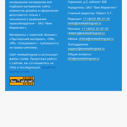
Гаражная, д.2, кабинет 308
копирование материалов или
подборки материалов сайта,
Учредитель: ЗАО "Твик Маркетинг"
элементов дизайна и оформления
Главный редактор: Обрехт О.Г.
допускается только с
Редакция:
+7 (4012) 99-21-76
письменного разрешения
news@newkaliningrad.ru
правообладателя - ЗАО «Твик
Маркетинг».
Реклама:
+7 (4012) 31-07-07
reklama@newkaliningrad.ru
Материалы с пометкой «Бизнес»,
Афиша:
afisha@newkaliningrad.ru
«Партнерский материал», «ПМ»,
«PR», «Спецпроект» - публикуются
Техподдержка:
на правах рекламы.
support@newkaliningrad.ru
Общие вопросы:
Сайт newkaliningrad.ru использует
info@newkaliningrad.ru
файлы cookie. Продолжая работу
с сайтом, вы соглашаетесь на
сбор и последующую
обработку
файлов cookie.