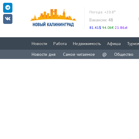
Погода:
+20.8°
Вакансии:
48
81.41$
94.06€
21.86zł
Новости
Работа
Недвижимость
Афиша
Туриз
Новости дня
Самое читаемое
@
Общество