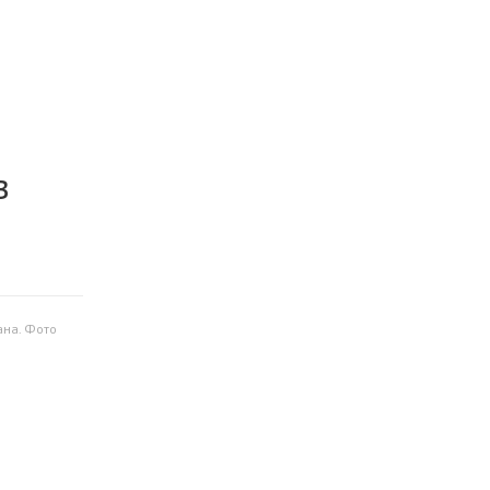
в
ана. Фото