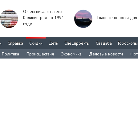
О чём писали газеты
Калининграда в 1991
Главные новости дня
году
м
Справка
Скидки
Дети
Спецпроекты
Свадьба
Гороскопы
Политика
Происшествия
Экономика
Деловые новости
Фот