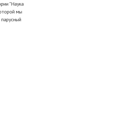
ории "Наука
которой мы
 парусный