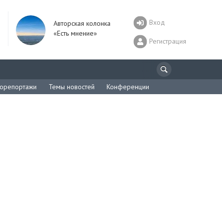
Вход
Авторская колонка
«Есть мнение»
Регистрация
орепортажи
Темы новостей
Конференции