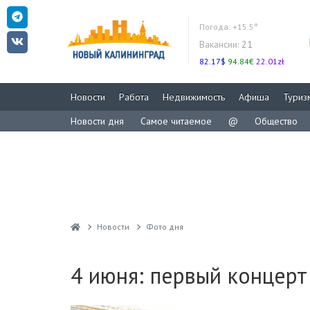
Погода:
+15.5°
Вакансии:
21
82.17$
94.84€
22.01zł
Новости
Работа
Недвижимость
Афиша
Туриз
Новости дня
Самое читаемое
@
Общество
Новости
Фото дня
4 июня: первый концерт