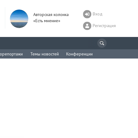
Вход
Авторская колонка
«Есть мнение»
Регистрация
орепортажи
Темы новостей
Конференции