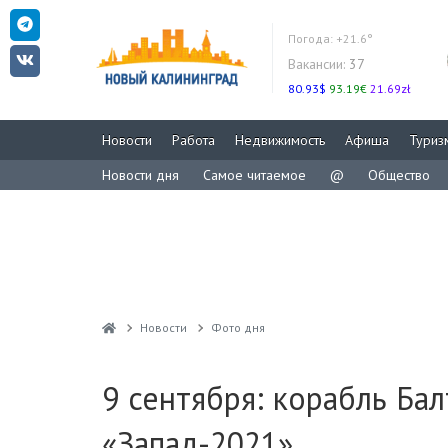
Погода:
+21.6°
Вакансии:
37
80.93$
93.19€
21.69zł
Новости
Работа
Недвижимость
Афиша
Туриз
Новости дня
Самое читаемое
@
Общество
Новости
Фото дня
9 сентября: корабль Ба
«Запад-2021»