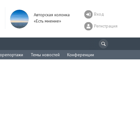
Вход
Авторская колонка
«Есть мнение»
Регистрация
орепортажи
Темы новостей
Конференции