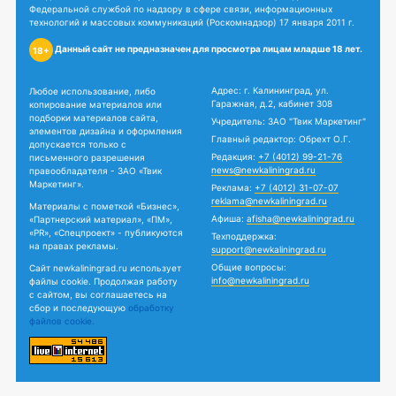
Федеральной службой по надзору в сфере связи, информационных
технологий и массовых коммуникаций (Роскомнадзор) 17 января 2011 г.
Данный сайт не предназначен для просмотра лицам младше 18 лет.
18+
Адрес: г. Калининград, ул.
Любое использование, либо
Гаражная, д.2, кабинет 308
копирование материалов или
подборки материалов сайта,
Учредитель: ЗАО "Твик Маркетинг"
элементов дизайна и оформления
Главный редактор: Обрехт О.Г.
допускается только с
Редакция:
+7 (4012) 99-21-76
письменного разрешения
news@newkaliningrad.ru
правообладателя - ЗАО «Твик
Маркетинг».
Реклама:
+7 (4012) 31-07-07
reklama@newkaliningrad.ru
Материалы с пометкой «Бизнес»,
Афиша:
afisha@newkaliningrad.ru
«Партнерский материал», «ПМ»,
«PR», «Спецпроект» - публикуются
Техподдержка:
на правах рекламы.
support@newkaliningrad.ru
Общие вопросы:
Сайт newkaliningrad.ru использует
info@newkaliningrad.ru
файлы cookie. Продолжая работу
с сайтом, вы соглашаетесь на
сбор и последующую
обработку
файлов cookie.