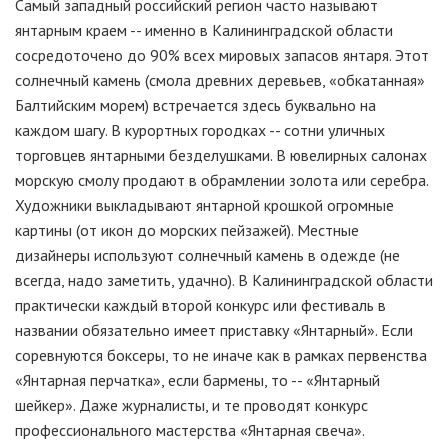
Самый западный российский регион часто называют
янтарным краем -- именно в Калининградской области
сосредоточено до 90% всех мировых запасов янтаря. Этот
солнечный камень (смола древних деревьев, «обкатанная»
Балтийским морем) встречается здесь буквально на
каждом шагу. В курортных городках -- сотни уличных
торговцев янтарными безделушками. В ювелирных салонах
морскую смолу продают в обрамлении золота или серебра.
Художники выкладывают янтарной крошкой огромные
картины (от икон до морских пейзажей). Местные
дизайнеры используют солнечный камень в одежде (не
всегда, надо заметить, удачно). В Калининградской области
практически каждый второй конкурс или фестиваль в
названии обязательно имеет приставку «Янтарный». Если
соревнуются боксеры, то не иначе как в рамках первенства
«Янтарная перчатка», если бармены, то -- «Янтарный
шейкер». Даже журналисты, и те проводят конкурс
профессионального мастерства «Янтарная свеча».