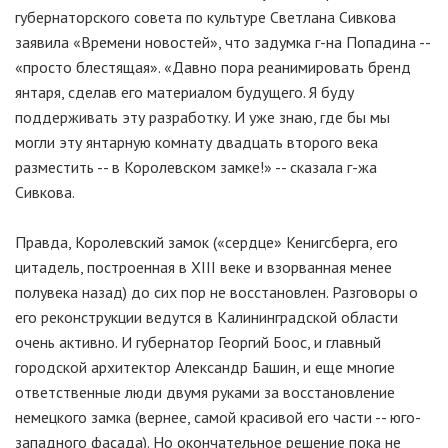
губернаторского совета по культуре Светлана Сивкова
заявила «Времени новостей», что задумка г-на Попадина --
«просто блестящая». «Давно пора реанимировать бренд
янтаря, сделав его материалом будущего. Я буду
поддерживать эту разработку. И уже знаю, где бы мы
могли эту янтарную комнату двадцать второго века
разместить -- в Королевском замке!» -- сказала г-жа
Сивкова.
Правда, Королевский замок («сердце» Кенигсберга, его
цитадель, построенная в XIII веке и взорванная менее
полувека назад) до сих пор не восстановлен. Разговоры о
его реконструкции ведутся в Калининградской области
очень активно. И губернатор Георгий Боос, и главный
городской архитектор Александр Башин, и еще многие
ответственные люди двумя руками за восстановление
немецкого замка (вернее, самой красивой его части -- юго-
западного фасада). Но окончательное решение пока не