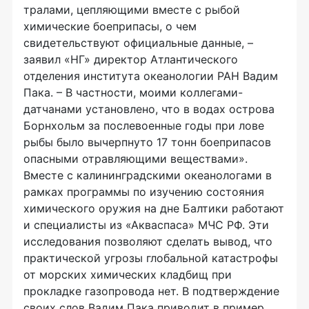
тралами, цепляющими вместе с рыбой
химические боеприпасы, о чем
свидетельствуют официальные данные, –
заявил «НГ» директор Атлантического
отделения института океанологии РАН Вадим
Пака. – В частности, моими коллегами-
датчанами установлено, что в водах острова
Борнхольм за послевоенные годы при лове
рыбы было вычерпнуто 17 тонн боеприпасов
опасными отравляющими веществами».
Вместе с калининградскими океанологами в
рамках программы по изучению состояния
химического оружия на дне Балтики работают
и специалисты из «Акваспаса» МЧС РФ. Эти
исследования позволяют сделать вывод, что
практической угрозы глобальной катастрофы
от морских химических кладбищ при
прокладке газопровода нет. В подтверждение
своих слов Вадим Пака приводит в пример