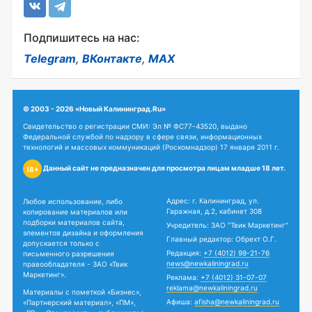
Подпишитесь на нас:
Telegram
,
ВКонтакте
,
MAX
© 2003 - 2026 «Новый Калининград.Ru»
Свидетельство о регистрации СМИ: Эл № ФС77-43520, выдано
Федеральной службой по надзору в сфере связи, информационных
технологий и массовых коммуникаций (Роскомнадзор) 17 января 2011 г.
Данный сайт не предназначен для просмотра лицам младше 18 лет.
18+
Адрес: г. Калининград, ул.
Любое использование, либо
Гаражная, д.2, кабинет 308
копирование материалов или
подборки материалов сайта,
Учредитель: ЗАО "Твик Маркетинг"
элементов дизайна и оформления
Главный редактор: Обрехт О.Г.
допускается только с
Редакция:
+7 (4012) 99-21-76
письменного разрешения
news@newkaliningrad.ru
правообладателя - ЗАО «Твик
Маркетинг».
Реклама:
+7 (4012) 31-07-07
reklama@newkaliningrad.ru
Материалы с пометкой «Бизнес»,
Афиша:
afisha@newkaliningrad.ru
«Партнерский материал», «ПМ»,