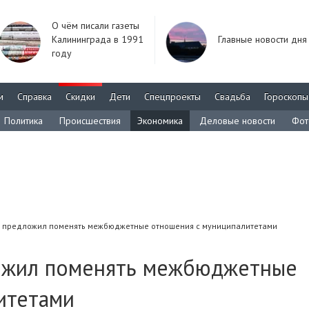
О чём писали газеты
Калининграда в 1991
Главные новости дня
году
м
Справка
Скидки
Дети
Спецпроекты
Свадьба
Гороскопы
Политика
Происшествия
Экономика
Деловые новости
Фот
 предложил поменять межбюджетные отношения с муниципалитетами
ожил поменять межбюджетные
итетами