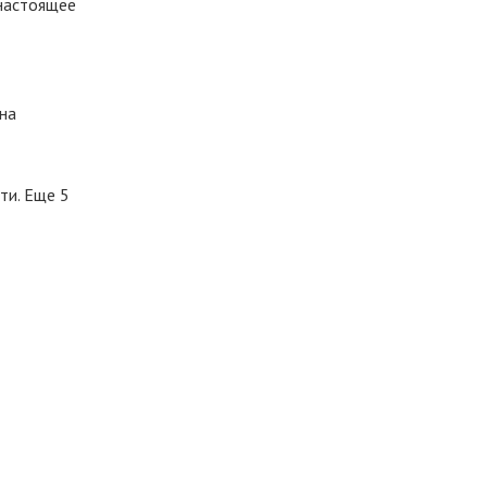
 настоящее
на
и. Еще 5