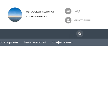
Вход
Авторская колонка
«Есть мнение»
Регистрация
орепортажи
Темы новостей
Конференции