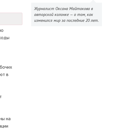
Журналист Оксана Майтакова в
авторской колонке — о том, как
изменился мир за последние 20 лет.
но
оходы
абочих
ют в
т
ны на
ации