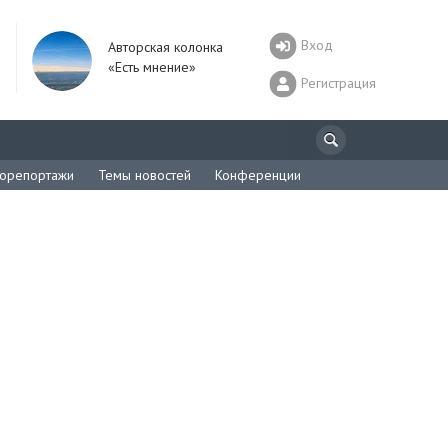
Вход
Авторская колонка
«Есть мнение»
Регистрация
орепортажи
Темы новостей
Конференции