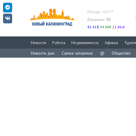
Погода:
+20.7°
Вакансии:
48
81.41$
94.06€
21.86zł
Новости
Работа
Недвижимость
Афиша
Туриз
Новости дня
Самое читаемое
@
Общество