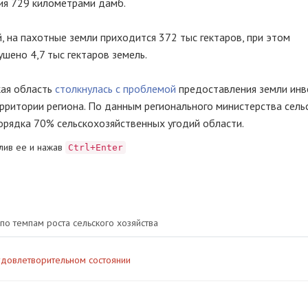
ия 729 километрами дамб.
й, на пахотные земли приходится 372 тыс гектаров, при этом
шено 4,7 тыс гектаров земель.
кая область
столкнулась с проблемой
предоставления земли инв
рритории региона. По данным регионального министерства сель
порядка 70% сельскохозяйственных угодий области.
лив ее и нажав
Ctrl+Enter
по темпам роста сельского хозяйства
удовлетворительном состоянии