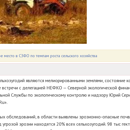
ое место в СЗФО по темпам роста сельского хозяйства
льхозугодий являются мелиорированными землями, состояние 
е встречи с делегацией НЕФКО — Северной экологической фина
льной Службы по экологическому контролю и надзору Юрий Сери
Ru».
ных обследований, в области выявлены эрозионно-опасные почв
д угрозой эрозии находятся 20% всех сельхозугодий. 98 тыс гек