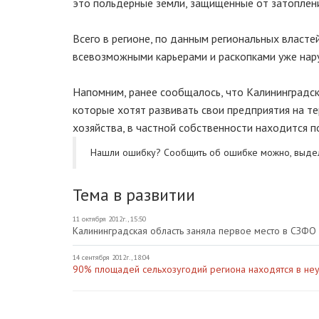
это польдерные земли, защищенные от затоплен
Всего в регионе, по данным региональных власте
всевозможными карьерами и раскопками уже нару
Напомним, ранее сообщалось, что Калининградс
которые хотят развивать свои предприятия на те
хозяйства, в частной собственности находится 
Нашли ошибку? Cообщить об ошибке можно, выде
Тема в развитии
11 октября 2012г., 15:50
Калининградская область заняла первое место в СЗФО 
14 сентября 2012г., 18:04
90% площадей сельхозугодий региона находятся в не