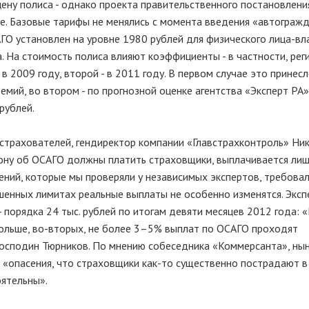
цену полиса - однако проекта правительственного постановлени
е. Базовые тарифы не менялись с момента введения «автограж
ГО установлен на уровне 1980 рублей для физического лица-вл
. На стоимость полиса влияют коэффициенты - в частности, рег
в 2009 году, второй - в 2011 году. В первом случае это принес
ий, во втором - по прогнозной оценке агентства «Эксперт РА»
рублей.
 страхователей, гендиректор компании «Главстрахконтроль» Ни
кону об ОСАГО должны платить страховщики, выплачивается ли
ений, которые мы проверяли у независимых экспертов, требова
ышенных лимитах реальные выплаты не особенно изменятся. Эксп
- порядка 24 тыс. рублей по итогам девяти месяцев 2012 года: 
больше, во-вторых, не более 3–5% выплат по ОСАГО проходят
 господин Тюрников. По мнению собеседника «Коммерсанта», ны
 «опасения, что страховщики как-то существенно пострадают в
ятельны».