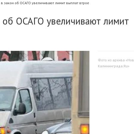
в закон об ОСАГО увеличивают лимит выплат втрое
н об ОСАГО увеличивают лимит
Фото из архива «Нов
Калининграда.Ru»