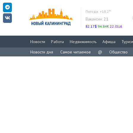
Погода:
+18.2°
Вакансии:
21
82.17$
94.84€
22.01zł
Новости
Работа
Недвижимость
Афиша
Туриз
Новости дня
Самое читаемое
@
Общество