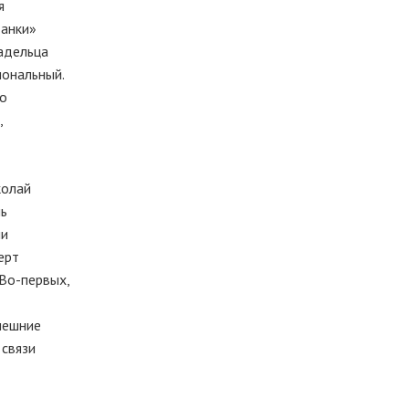
я
данки»
адельца
иональный.
ло
,
колай
шь
ли
ерт
«Во-первых,
нешние
 связи