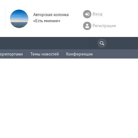
Вход
Авторская колонка
«Есть мнение»
Регистрация
орепортажи
Темы новостей
Конференции