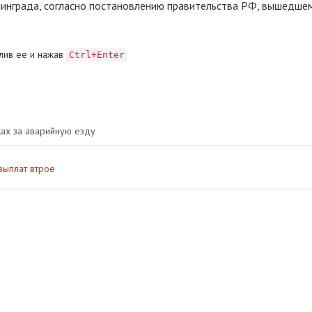
инграда, согласно постановлению правительства РФ, вышедшем
лив ее и нажав
Ctrl+Enter
ках за аварийную езду
выплат втрое