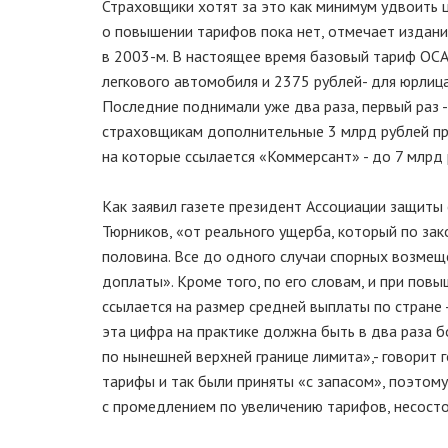
Страховщики хотят за это как минимум удвоить 
о повышении тарифов пока нет, отмечает издани
в 2003-м. В настоящее время базовый тариф ОСА
легкового автомобиля и 2375 рублей- для юрлица
Последние поднимали уже два раза, первый раз - 
страховщикам дополнительные 3 млрд рублей прем
на которые ссылается «Коммерсант» - до 7 млрд 
Как заявил газете президент Ассоциации защиты
Тюрников, «от реального ущерба, который по за
половина. Все до одного случаи спорных возмещ
доплаты». Кроме того, по его словам, и при пов
ссылается на размер средней выплаты по стране 
эта цифра на практике должна быть в два раза 
по нынешней верхней границе лимита»,- говорит
тарифы и так были приняты «с запасом», поэтому
с промедлением по увеличению тарифов, несосто