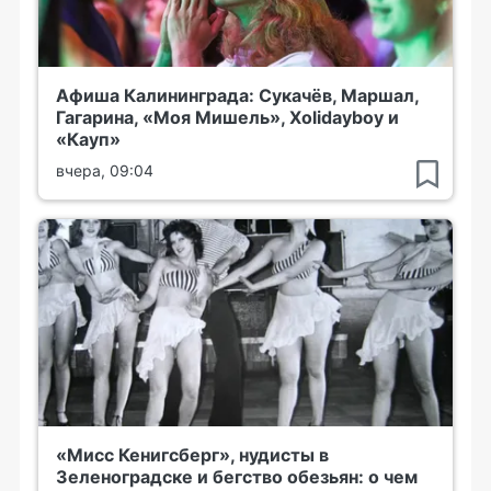
Афиша Калининграда: Сукачёв, Маршал,
Гагарина, «Моя Мишель», Xolidayboy и
«Кауп»
вчера, 09:04
«Мисс Кенигсберг», нудисты в
Зеленоградске и бегство обезьян: о чем