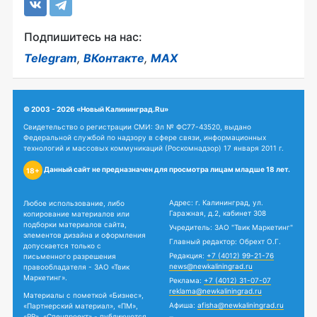
Подпишитесь на нас:
Telegram
,
ВКонтакте
,
MAX
© 2003 - 2026 «Новый Калининград.Ru»
Свидетельство о регистрации СМИ: Эл № ФС77-43520, выдано
Федеральной службой по надзору в сфере связи, информационных
технологий и массовых коммуникаций (Роскомнадзор) 17 января 2011 г.
Данный сайт не предназначен для просмотра лицам младше 18 лет.
18+
Адрес: г. Калининград, ул.
Любое использование, либо
Гаражная, д.2, кабинет 308
копирование материалов или
подборки материалов сайта,
Учредитель: ЗАО "Твик Маркетинг"
элементов дизайна и оформления
Главный редактор: Обрехт О.Г.
допускается только с
Редакция:
+7 (4012) 99-21-76
письменного разрешения
news@newkaliningrad.ru
правообладателя - ЗАО «Твик
Маркетинг».
Реклама:
+7 (4012) 31-07-07
reklama@newkaliningrad.ru
Материалы с пометкой «Бизнес»,
Афиша:
afisha@newkaliningrad.ru
«Партнерский материал», «ПМ»,
«PR», «Спецпроект» - публикуются